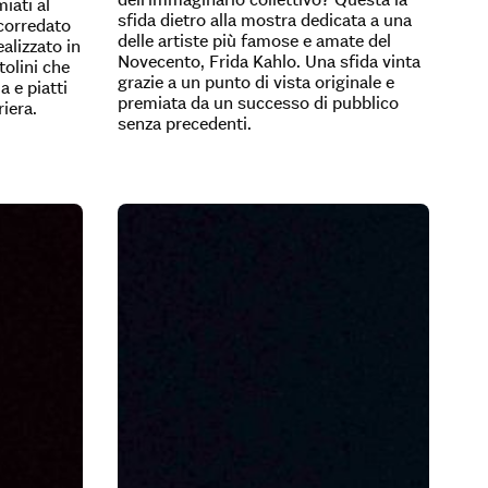
miati al
sfida dietro alla mostra dedicata a una
corredato
delle artiste più famose e amate del
alizzato in
Novecento, Frida Kahlo. Una sfida vinta
tolini che
grazie a un punto di vista originale e
a e piatti
premiata da un successo di pubblico
riera.
senza precedenti.