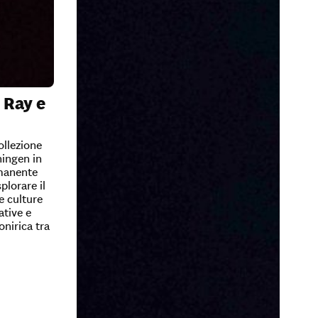
 Ray e
ollezione
ingen in
rmanente
plorare il
e culture
ative e
onirica tra