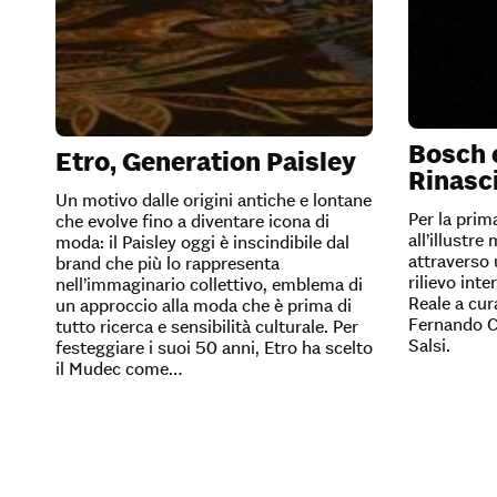
Bosch e
Etro, Generation Paisley
Rinasc
Un motivo dalle origini antiche e lontane
Per la prim
che evolve fino a diventare icona di
all’illustr
moda: il Paisley oggi è inscindibile dal
attraverso 
brand che più lo rappresenta
rilievo int
nell’immaginario collettivo, emblema di
Reale a cur
un approccio alla moda che è prima di
Fernando C
tutto ricerca e sensibilità culturale. Per
Salsi.
festeggiare i suoi 50 anni, Etro ha scelto
il Mudec come…