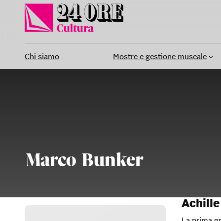
Vai
al
contenuto
Chi siamo
Mostre e gestione museale
Marco Bunker
Achille
La prima gr