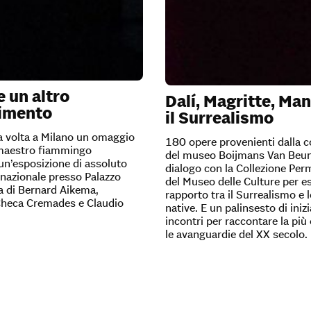
 un altro
Dalí, Magritte, Man
imento
il Surrealismo
a volta a Milano un omaggio
180 opere provenienti dalla c
e maestro fiammingo
del museo Boijmans Van Beun
un’esposizione di assoluto
dialogo con la Collezione Pe
ernazionale presso Palazzo
del Museo delle Culture per es
a di Bernard Aikema,
rapporto tra il Surrealismo e l
heca Cremades e Claudio
native. E un palinsesto di inizi
incontri per raccontare la più 
le avanguardie del XX secolo.