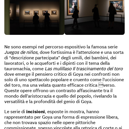
Ne sono esempi nel percorso espositivo la famosa serie
Juegos de niños
, dove fortissima è l’attenzione e una sorta
di “descrizione partecipata” degli umili, dei bambini, dei
lavoratori, o le acqueforti e i dipinti con il tema della
tauromachia, come
Las mulillas
o Il trascinamento del toro
dove emerge il pensiero critico di Goya nei confronti non
solo di uno spettacolo popolare e cruento come l’uccisione
del toro, ma una velata quanto efficace critica verso.
Queste opere offrono un contrasto affascinante tra il
mondo dell’aristocrazia e quello del popolo, rivelando la
versatilità e la profondità del genio di Goya.
Le serie di
incisioni
, esposte in mostra, hanno
rappresentato per Goya una forma di espressione libera,
che non trovava spazio nelle opere pittoriche
commissionate, spesso vincolate alla retorica di corte o ai