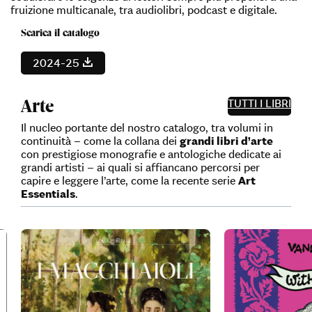
fruizione multicanale, tra audiolibri, podcast e digitale.
Scarica il catalogo
2024-25
Catalogo 2024-2025
Arte
TUTTI I LIBRI
Il nucleo portante del nostro catalogo, tra volumi in
continuità – come la collana dei
grandi libri d’arte
con prestigiose monografie e antologiche dedicate ai
grandi artisti – ai quali si affiancano percorsi per
capire e leggere l’arte, come la recente serie
Art
Essentials
.