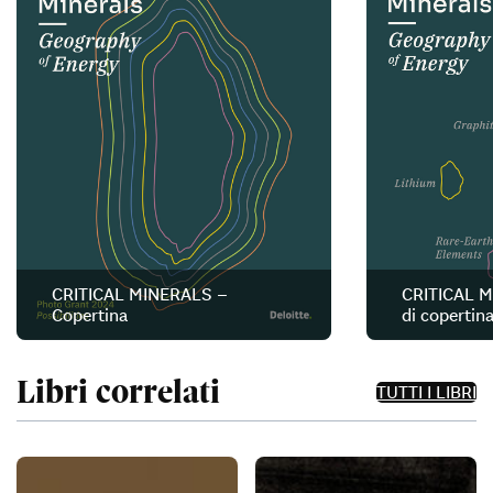
CRITICAL MINERALS –
CRITICAL M
Copertina
di copertin
Libri correlati
TUTTI I LIBRI