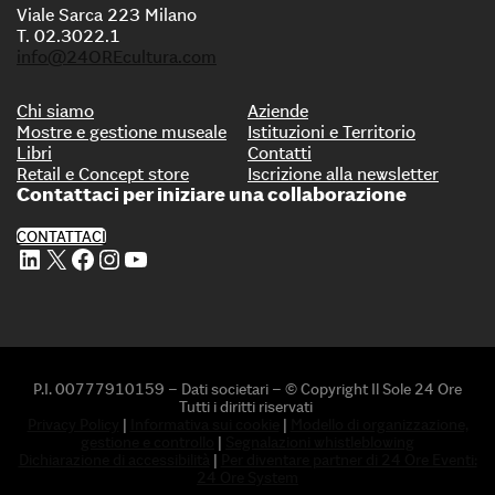
Viale Sarca 223 Milano
T. 02.3022.1
info@24OREcultura.com
Chi siamo
Aziende
Mostre e gestione museale
Istituzioni e Territorio
Libri
Contatti
Retail e Concept store
Iscrizione alla newsletter
Contattaci per iniziare una collaborazione
CONTATTACI
Profilo Linkedin di 24 ORE Cultura
Profilo X di 24 ORE Cultura
Profilo Facebook di 24 ORE Cultura
Profilo Instagram di 24 ORE Cultura
Profilo Youtube di 24 ORE Cultura
P.I. 00777910159 – Dati societari – © Copyright Il Sole 24 Ore
Tutti i diritti riservati
Privacy Policy
|
Informativa sui cookie
|
Modello di organizzazione,
gestione e controllo
|
Segnalazioni whistleblowing
Dichiarazione di accessibilità
|
Per diventare partner di 24 Ore Eventi:
24 Ore System