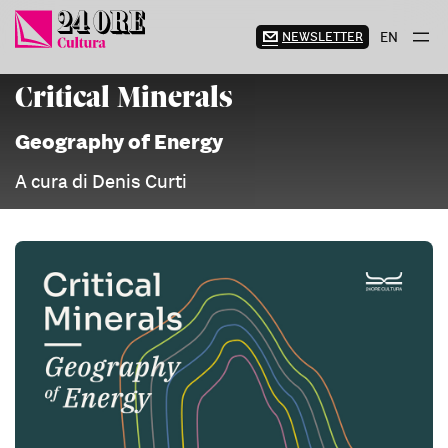
Vai
al
NEWSLETTER
EN
contenuto
Critical Minerals
Geography of Energy
A cura di Denis Curti