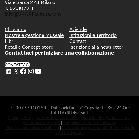
Viale Sarca 223 Milano
T. 02.3022.1
info@24OREcultura.com
Chi siamo
Aziende
Mostre e gestione museale
Istituzioni e Territorio
Libri
Contatti
Retail e Concept store
Iscrizione alla newsletter
Contattaci per iniziare una collaborazione
CONTATTACI
Profilo Linkedin di 24 ORE Cultura
Profilo X di 24 ORE Cultura
Profilo Facebook di 24 ORE Cultura
Profilo Instagram di 24 ORE Cultura
Profilo Youtube di 24 ORE Cultura
P.I. 00777910159 – Dati societari – © Copyright Il Sole 24 Ore
Tutti i diritti riservati
Privacy Policy
|
Informativa sui cookie
|
Modello di organizzazione,
gestione e controllo
|
Segnalazioni whistleblowing
Dichiarazione di accessibilità
|
Per diventare partner di 24 Ore Eventi:
24 Ore System