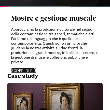
Loaded
:
63.63%
Current
0:05
/
Duration
1:02
Pause
Unmute
Mostre e gestione museale
Time
Approcciamo la produzione culturale nel segno
della contaminazione tra saperi, tematiche e arti.
Parliamo un linguaggio che è quello della
contemporaneità. Questi sono i principi che
guidano la nostra attività su due fronti: la
produzione di grandi mostre, in Italia e all’estero, e
la gestione di musei e collezioni, pubbliche e
private.
SCOPRI DI PIÙ
Case study