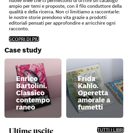
nuove linee che ci permettono di offrire un catalogo
ampio per temi e proposte, con il filo conduttore della
qualità e della ricerca. Non ci limitiamo a raccontarle:
le nostre storie prendono vita grazie a prodotti
editoriali pensati per approfondire e arricchire ogni
racconto.
SCOPRI DI PIÙ
Case study
Enrico
Frida
Bartolini.
Kahlo.
Classico
Operetta
contempo
amorale a
raneo
fumetti
Ultime uscite
TUTTI I LIBRI