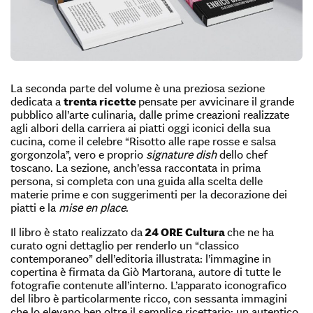
La seconda parte del volume è una preziosa sezione
dedicata a
trenta ricette
pensate per avvicinare il grande
pubblico all’arte culinaria, dalle prime creazioni realizzate
agli albori della carriera ai piatti oggi iconici della sua
cucina, come il celebre “Risotto alle rape rosse e salsa
gorgonzola”, vero e proprio
signature dish
dello chef
toscano. La sezione, anch’essa raccontata in prima
persona, si completa con una guida alla scelta delle
materie prime e con suggerimenti per la decorazione dei
piatti e la
mise en place
.
Il libro è stato realizzato da
24 ORE Cultura
che ne ha
curato ogni dettaglio per renderlo un “classico
contemporaneo” dell’editoria illustrata: l’immagine in
copertina è firmata da Giò Martorana, autore di tutte le
fotografie contenute all’interno. L’apparato iconografico
del libro è particolarmente ricco, con sessanta immagini
che lo elevano ben oltre il semplice ricettario: un autentico