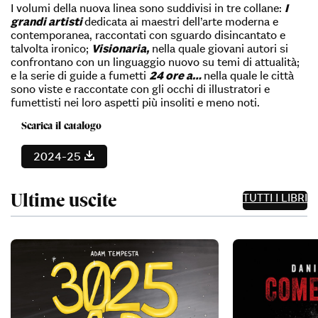
I volumi della nuova linea sono suddivisi in tre collane:
I
grandi artisti
dedicata ai maestri dell’arte moderna e
contemporanea, raccontati con sguardo disincantato e
talvolta ironico;
Visionaria,
nella quale giovani autori si
confrontano con un linguaggio nuovo su temi di attualità;
e la serie di guide a fumetti
24 ore a…
nella quale le città
sono viste e raccontate con gli occhi di illustratori e
fumettisti nei loro aspetti più insoliti e meno noti.
Scarica il catalogo
2024-25
Catalogo 2024-2025
Ultime uscite
TUTTI I LIBRI