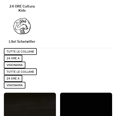
24 ORE Cultura
Kids
Libri Scheiwiller
Tutte le categorie
Tutte le collane
TUTTE LE COLLANE
24 ORE A
VISIONARIA
TUTTE LE COLLANE
24 ORE A
VISIONARIA