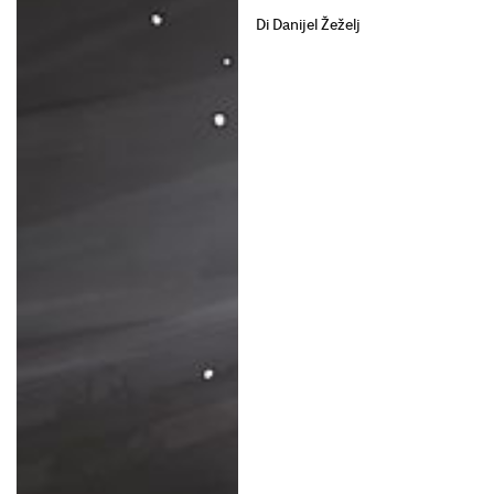
Di Danijel Žeželj