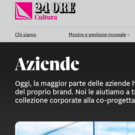
Vai
al
contenuto
Chi siamo
Mostre e gestione museale
Aziende
Oggi, la maggior parte delle aziende 
del proprio brand. Noi le aiutiamo a t
collezione corporate alla co-progettazi