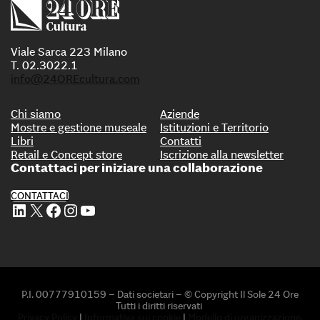
Viale Sarca 223 Milano
T. 02.3022.1
info@24OREcultura.com
Chi siamo
Aziende
Mostre e gestione museale
Istituzioni e Territorio
Libri
Contatti
Retail e Concept store
Iscrizione alla newsletter
Contattaci per iniziare una collaborazione
CONTATTACI
Profilo Linkedin di 24 ORE Cultura
Profilo X di 24 ORE Cultura
Profilo Facebook di 24 ORE Cultura
Profilo Instagram di 24 ORE Cultura
Profilo Youtube di 24 ORE Cultura
P.I. 00777910159 – Dati societari – © Copyright Il Sole 24 Ore
Tutti i diritti riservati
Privacy Policy
|
Informativa sui cookie
|
Modello di organizzazione,