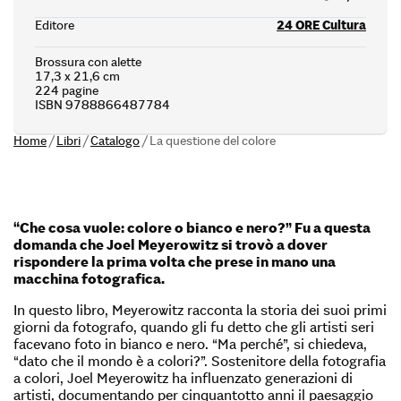
Editore
24 ORE Cultura
Brossura con alette
17,3 x 21,6 cm
224 pagine
ISBN 9788866487784
Home
/
Libri
/
Catalogo
/
La questione del colore
“Che cosa vuole: colore o bianco e nero?” Fu a questa
domanda che Joel Meyerowitz si trovò a dover
rispondere la prima volta che prese in mano una
macchina fotografica.
In questo libro, Meyerowitz racconta la storia dei suoi primi
giorni da fotografo, quando gli fu detto che gli artisti seri
facevano foto in bianco e nero. “Ma perché”, si chiedeva,
“dato che il mondo è a colori?”. Sostenitore della fotografia
a colori, Joel Meyerowitz ha influenzato generazioni di
artisti, documentando per cinquantotto anni il paesaggio