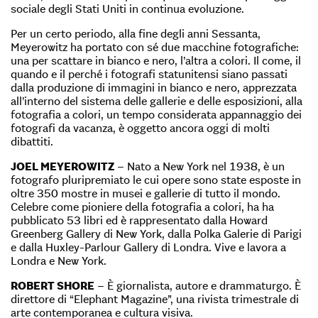
sociale degli Stati Uniti in continua evoluzione.
Per un certo periodo, alla fine degli anni Sessanta,
Meyerowitz ha portato con sé due macchine fotografiche:
una per scattare in bianco e nero, l’altra a colori. Il come, il
quando e il perché i fotografi statunitensi siano passati
dalla produzione di immagini in bianco e nero, apprezzata
all’interno del sistema delle gallerie e delle esposizioni, alla
fotografia a colori, un tempo considerata appannaggio dei
fotografi da vacanza, è oggetto ancora oggi di molti
dibattiti.
JOEL MEYEROWITZ
– Nato a New York nel 1938, è un
fotografo pluripremiato le cui opere sono state esposte in
oltre 350 mostre in musei e gallerie di tutto il mondo.
Celebre come pioniere della fotografia a colori, ha ha
pubblicato 53 libri ed è rappresentato dalla Howard
Greenberg Gallery di New York, dalla Polka Galerie di Parigi
e dalla Huxley-Parlour Gallery di Londra. Vive e lavora a
Londra e New York.
ROBERT SHORE
– È giornalista, autore e drammaturgo. È
direttore di “Elephant Magazine”, una rivista trimestrale di
arte contemporanea e cultura visiva.