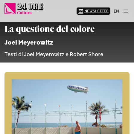
Vai
al
NEWSLETTER
EN
contenuto
La questione del colore
Joel Meyerowitz
Testi di Joel Meyerowitz e Robert Shore