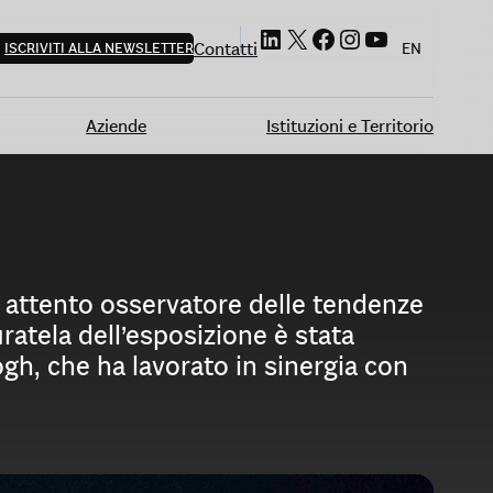
Profilo Linkedin di 24 ORE Cultura
Profilo X di 24 ORE Cultura
Profilo Facebook di 24 ORE Cultura
Profilo Instagram di 24 ORE Cultura
Profilo Youtube di 24 ORE Cultura
Contatti
ISCRIVITI ALLA NEWSLETTER
EN
Aziende
Istituzioni e Territorio
 attento osservatore delle tendenze
uratela dell’esposizione è stata
ogh, che ha lavorato in sinergia con