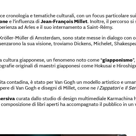
 cronologia e tematiche culturali, con un focus particolare sui t
one
e l’influenza di
Jean-François Millet
. Inoltre, il percorso s
’esperienza ad Arles e il suo internamento a Saint-Rémy.
röller-Müller di Amsterdam, sono state messe in dialogo con oltre
uenzarono la sua visione, troviamo Dickens, Michelet, Shakespeare
 la cultura giapponese, un fenomeno noto come “
giapponismo
”
ografie originali di maestri giapponesi come Hokusai e Hiroshige,
vita contadina, è stato per Van Gogh un modello artistico e uman
opere di Van Gogh e disegni di Millet, come ne
I Zappatori
e
Il Se
mersiva
curata dallo studio di design multimediale Karmachina ha
 composizione di libri aperti ha accompagnato il pubblico in un via