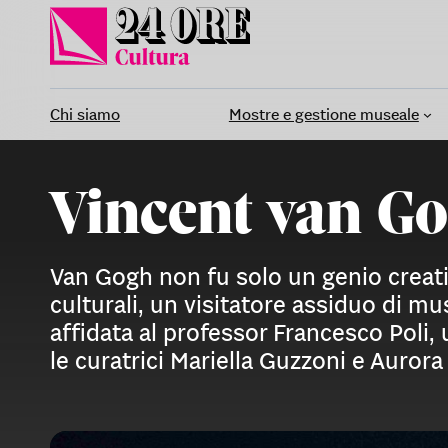
Vai
al
contenuto
Chi siamo
Mostre e gestione museale
Vincent van Go
Van Gogh non fu solo un genio creat
culturali, un visitatore assiduo di mu
affidata al professor Francesco Poli,
le curatrici Mariella Guzzoni e Aurora