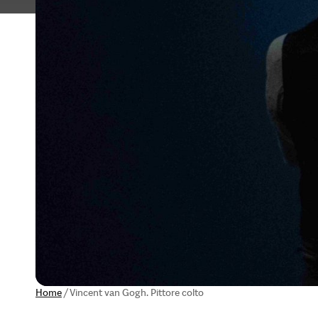
Home
/
Vincent van Gogh. Pittore colto