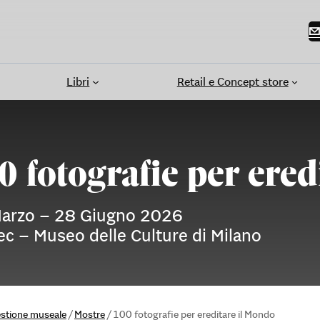
Libri
Retail e Concept store
0 fotografie per ered
arzo – 28 Giugno 2026
c – Museo delle Culture di Milano
estione museale
/
Mostre
/
100 fotografie per ereditare il Mondo