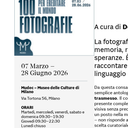
A cura di
D
La fotogra
memoria, ri
speranze. 
raccontare 
07 Marzo –
28 Giugno 2026
linguaggio
Da questa consa
Mudec – Museo delle Culture di
Milano
semplice antolog
trasmesso
. Il c
Via Tortona 56, Milano
presente compless
ORARI
visiva senza pre
Martedì, mercoledì, venerdì, sabato e
un posto nella me
domenica 09:30–19:30
– non risponde a 
Giovedì 09:30–22:30
scelta curatorial
Lunedì chiuso