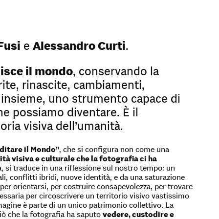
Fusi
e
Alessandro Curti
.
isce il mondo
, conservando la
ite, rinascite, cambiamenti,
à insieme, uno strumento capace di
he possiamo diventare. È il
ria visiva dell’umanità.
ditare il Mondo”
, che si configura non come una
ità visiva e culturale che la fotografia ci ha
ra, si traduce in una riflessione sul nostro tempo: un
 conflitti ibridi, nuove identità, e da una saturazione
per orientarsi, per costruire consapevolezza, per trovare
essaria per circoscrivere un territorio visivo vastissimo
immagine è parte di un unico patrimonio collettivo. La
iò che la fotografia ha saputo
vedere, custodire e