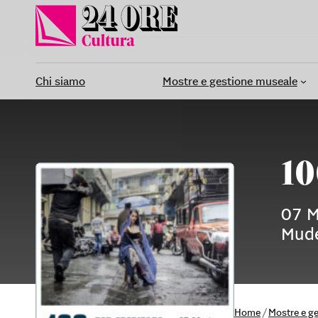
Vai
al
contenuto
Chi siamo
Mostre e gestione museale
10
07 M
Mude
Home
/
Mostre e g