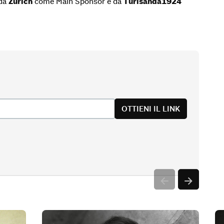
 da
Zurich
come Main Sponsor e da
Turisanda1924