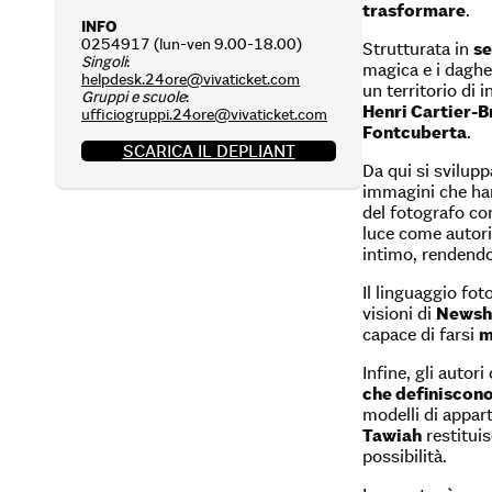
trasformare
.
INFO
0254917 (lun-ven 9.00-18.00)
Strutturata in
se
Singoli
:
magica e i daghe
helpdesk.24ore@vivaticket.com
un territorio di
Gruppi e scuole
:
Henri Cartier-
ufficiogruppi.24ore@vivaticket.com
Fontcuberta
.
SCARICA IL DEPLIANT
Da qui si svilupp
immagini che han
del fotografo co
luce come autor
intimo, rendendo
Il linguaggio fot
visioni di
Newsh
capace di farsi
m
Infine, gli auto
che definiscono
modelli di appar
Tawiah
restituis
possibilità.