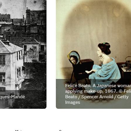
Felice Beato, A Japanese woma
applying make-up, 1867. © Fel
cques-Mandé
Beato / Spencer Arnold / Getty
Images