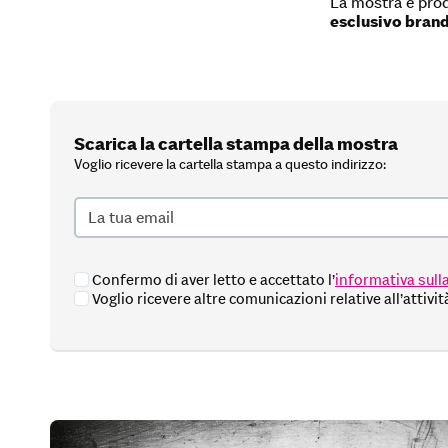
La mostra è pro
esclusivo brand
Scarica la cartella stampa della mostra
Voglio ricevere la cartella stampa a questo indirizzo:
La
tua
email
Confermo di aver letto e accettato l’
informativa sulla
Voglio ricevere altre comunicazioni relative all’attivi
Si
prega
di
lasciare
vuoto
questo
campo.