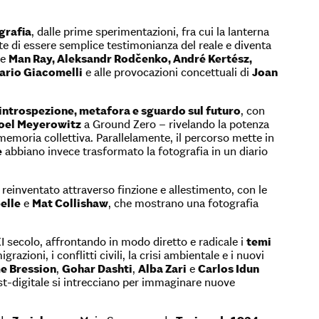
grafia
, dalle prime sperimentazioni, fra cui la lanterna
te di essere semplice testimonianza del reale e diventa
me
Man Ray, Aleksandr Rodčenko, André Kertész,
ario Giacomelli
e alle provocazioni concettuali di
Joan
introspezione, metafora e sguardo sul futuro
, con
oel Meyerowitz
a Ground Zero – rivelando la potenza
emoria collettiva. Parallelamente, il percorso mette in
e
abbiano invece trasformato la fotografia in un diario
e reinventato attraverso finzione e allestimento, con le
elle
e
Mat Collishaw
, che mostrano una fotografia
 secolo, affrontando in modo diretto e radicale i
temi
igrazioni, i conflitti civili, la crisi ambientale e i nuovi
e Bression
,
Gohar Dashti
,
Alba Zari
e
Carlos Idun
st-digitale si intrecciano per immaginare nuove