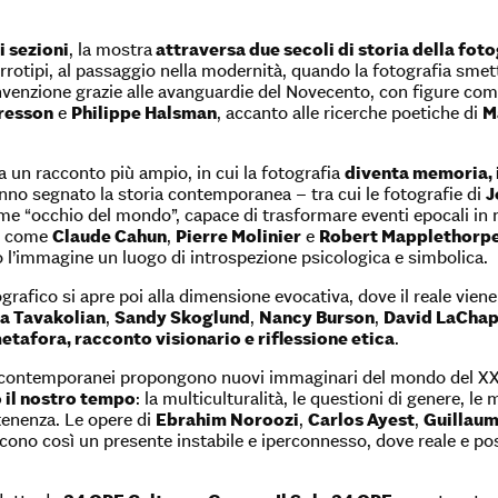
i sezioni
, la mostra
attraversa due secoli di storia della foto
rrotipi, al passaggio nella modernità, quando la fotografia smet
 invenzione grazie alle avanguardie del Novecento, con figure co
Bresson
e
Philippe Halsman
, accanto alle ricerche poetiche di
M
a un racconto più ampio, in cui la fotografia
diventa memoria, 
no segnato la storia contemporanea – tra cui le fotografie di
J
me “occhio del mondo”, capace di trasformare eventi epocali in m
i come
Claude Cahun
,
Pierre Molinier
e
Robert Mapplethorp
 l’immagine un luogo di introspezione psicologica e simbolica.
ografico si apre poi alla dimensione evocativa, dove il reale vien
a Tavakolian
,
Sandy Skoglund
,
Nancy Burson
,
David LaChap
etafora, racconto visionario e riflessione etica
.
ri contemporanei propongono nuovi immaginari del mondo del XXI
 il nostro tempo
: la multiculturalità, le questioni di genere, le m
tenenza. Le opere di
Ebrahim Noroozi
,
Carlos Ayest
,
Guillaum
cono così un presente instabile e iperconnesso, dove reale e po