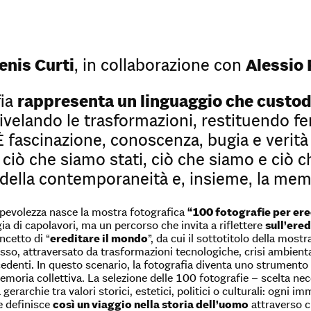
enis Curti
, in collaborazione con
Alessio 
fia
rappresenta un linguaggio che custod
velando le trasformazioni, restituendo fer
È fascinazione, conoscenza, bugia e verit
ciò che siamo stati, ciò che siamo e ciò c
 della contemporaneità e, insieme, la memo
pevolezza nasce la mostra fotografica
“100 fotografie per ere
ia di capolavori, ma un percorso che invita a riflettere
sull’ered
oncetto di “
ereditare il mondo
”, da cui il sottotitolo della most
o, attraversato da trasformazioni tecnologiche, crisi ambientali,
cedenti. In questo scenario, la fotografia diventa uno strumento 
moria collettiva. La selezione delle 100 fotografie – scelta nec
gerarchie tra valori storici, estetici, politici o culturali: ogni 
e definisce
così un viaggio nella storia dell’uomo
attraverso c