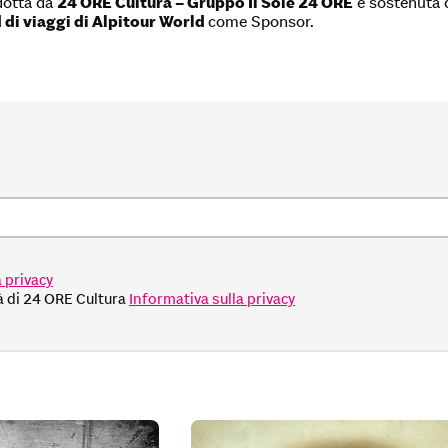
dotta da
24 ORE Cultura – Gruppo Il Sole 24 ORE
e sostenuta
 di viaggi di Alpitour World
come Sponsor.
 privacy
tà di 24 ORE Cultura
Informativa sulla privacy