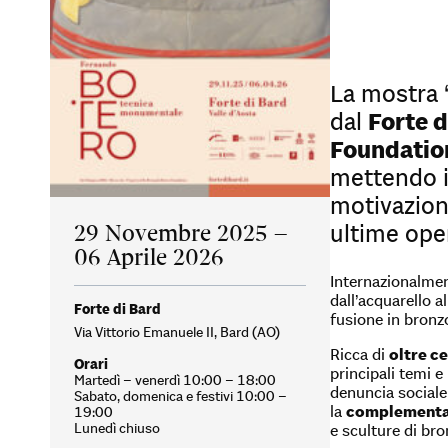
La mostra 
dal
Forte d
Foundatio
mettendo in
motivazioni
29 Novembre 2025 –
ultime oper
06 Aprile 2026
Internazionalmen
dall’acquarello a
Forte di Bard
fusione in bronz
Via Vittorio Emanuele II, Bard (AO)
Ricca di
oltre c
Orari
principali temi e 
Martedì – venerdì 10:00 – 18:00
denuncia sociale 
Sabato, domenica e festivi 10:00 –
la
complementari
19:00
Lunedì chiuso
e sculture di br