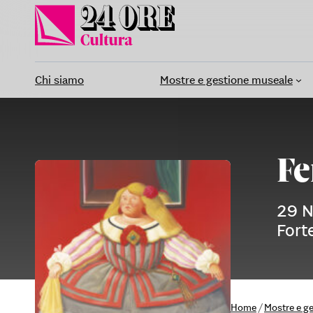
Vai
al
contenuto
Chi siamo
Mostre e gestione museale
Fe
29 N
Fort
Home
/
Mostre e g