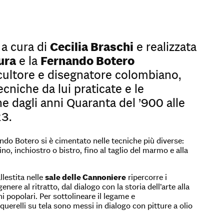
, a cura di
Cecilia Braschi
e realizzata
ura
e la
Fernando Botero
, scultore e disegnatore colombiano,
cniche da lui praticate e le
he dagli anni Quaranta del ’900 alle
23.
ndo Botero si è cimentato nelle tecniche più diverse:
cino, inchiostro o bistro, fino al taglio del marmo e alla
llestita nelle
sale delle Cannoniere
ripercorre i
enere al ritratto, dal dialogo con la storia dell’arte alla
ni popolari. Per sottolineare il legame e
acquerelli su tela sono messi in dialogo con pitture a olio