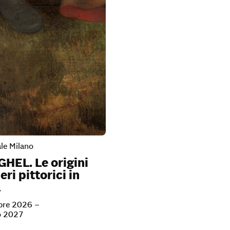
le Milano
GHEL. Le origini
eri pittorici in
a
bre 2026 –
o 2027