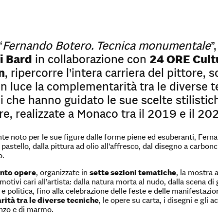
“
Fernando Botero. Tecnica monumentale
”
i Bard
in collaborazione con
24 ORE Cult
n
, ripercorre l’intera carriera del pittore
 luce la complementarità tra le diverse te
 che hanno guidato le sue scelte stilistic
e, realizzate a Monaco tra il 2019 e il 20
te noto per le sue figure dalle forme piene ed esuberanti, Ferna
l pastello, dalla pittura ad olio all’affresco, dal disegno a carbon
o.
ento opere
, organizzate in
sette sezioni tematiche
, la mostra a
motivi cari all’artista: dalla natura morta al nudo, dalla scena di g
e politica, fino alla celebrazione delle feste e delle manifestazio
tà tra le diverse tecniche
, le opere su carta, i disegni e gli 
onzo e di marmo.