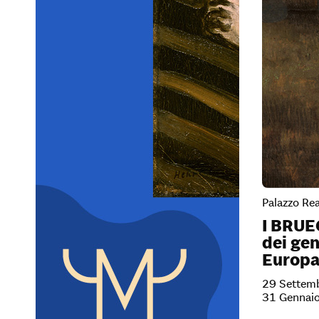
Palazzo Rea
I BRUE
dei gen
Europ
29 Settem
31 Gennai