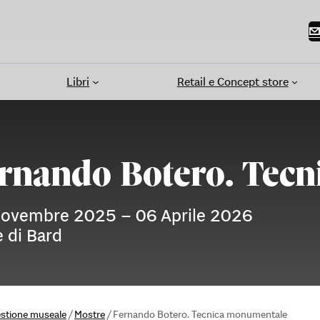
Libri
Retail e Concept store
rnando Botero. Tec
ovembre 2025 – 06 Aprile 2026
e di Bard
estione museale
/
Mostre
/
Fernando Botero. Tecnica monumentale