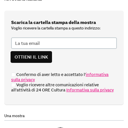
Scarica la cartella stampa della mostra
Voglio ricevere la cartella stampa a questo indirizzo:
La
tua
email
Confermo di aver letto e accettato l’
informativa
sulla privacy
Voglio ricevere altre comunicazioni relative
all’attività di 24 ORE Cultura
Informativa sulla privacy
Si
prega
di
lasciare
vuoto
Una mostra
questo
campo.