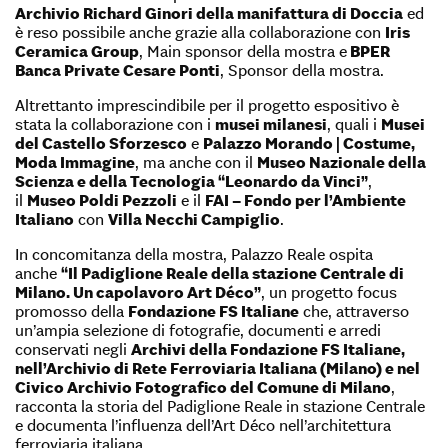
Archivio Richard Ginori della manifattura di Doccia
ed
è reso possibile anche grazie alla collaborazione con
Iris
Ceramica Group
, Main sponsor della mostra e
BPER
Banca Private Cesare Ponti
, Sponsor della mostra.
Altrettanto imprescindibile per il progetto espositivo è
stata la collaborazione con i
musei milanesi
, quali i
Musei
del Castello Sforzesco
e
Palazzo Morando | Costume,
Moda Immagine
, ma anche con il
Museo Nazionale della
Scienza e della Tecnologia “Leonardo da Vinci”
,
il
Museo Poldi Pezzoli
e il
FAI – Fondo per l’Ambiente
Italiano
con
Villa Necchi Campiglio
.
In concomitanza della mostra, Palazzo Reale ospita
anche
“Il Padiglione Reale della stazione Centrale di
Milano. Un capolavoro Art Déco”
, un progetto focus
promosso della
Fondazione FS Italiane
che, attraverso
un’ampia selezione di fotografie, documenti e arredi
conservati negli
Archivi della Fondazione FS Italiane,
nell’Archivio di Rete Ferroviaria Italiana (Milano) e nel
Civico Archivio Fotografico del Comune di Milano
,
racconta la storia del Padiglione Reale in stazione Centrale
e documenta l’influenza dell’Art Déco nell’architettura
ferroviaria italiana.