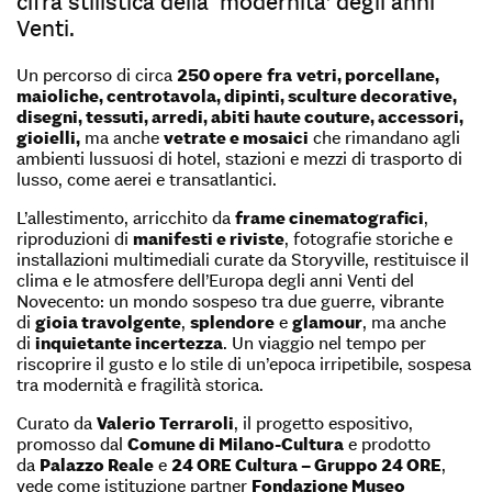
cifra stilistica della ‘modernità’ degli anni
Venti.
Un percorso di circa
250 opere
fra
vetri, porcellane,
maioliche, centrotavola, dipinti, sculture decorative,
disegni, tessuti, arredi, abiti haute couture, accessori,
gioielli,
ma anche
vetrate e mosaici
che rimandano agli
ambienti lussuosi di hotel, stazioni e mezzi di trasporto di
lusso, come aerei e transatlantici.
L’allestimento, arricchito da
frame cinematografici
,
riproduzioni di
manifesti e riviste
, fotografie storiche e
installazioni multimediali curate da Storyville, restituisce il
clima e le atmosfere dell’Europa degli anni Venti del
Novecento: un mondo sospeso tra due guerre, vibrante
di
gioia travolgente
,
splendore
e
glamour
, ma anche
di
inquietante incertezza
. Un viaggio nel tempo per
riscoprire il gusto e lo stile di un’epoca irripetibile, sospesa
tra modernità e fragilità storica.
Curato da
Valerio Terraroli
, il progetto espositivo,
promosso dal
Comune di Milano-Cultura
e prodotto
da
Palazzo Reale
e
24 ORE Cultura – Gruppo 24 ORE
,
vede come istituzione partner
Fondazione Museo