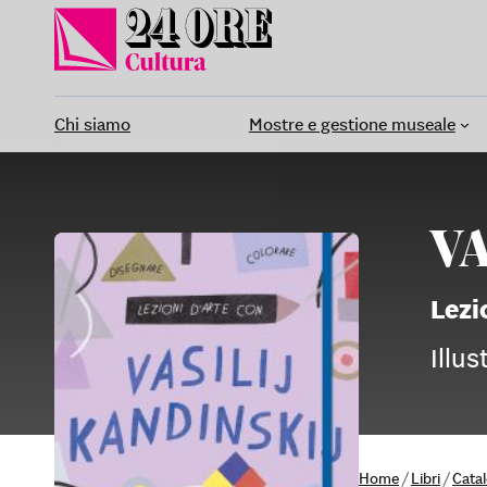
Vai
al
contenuto
Chi siamo
Mostre e gestione museale
VA
Lezi
Illu
Home
/
Libri
/
Cata