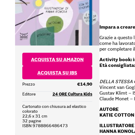
Impara a creare
Grazie a questo l
come ha lavorato 
per completare i
ACQUISTA SU AMAZON
Activity book: 
Età consigliata:
ACQUISTA SU IBS
DELLA STESSA
Prezzo
€14,90
Vincent van Go
Gustav Klimt –
Editore
24 ORE Cultura Kids
Claude Monet 
Cartonato con chiusura ad elastico
AUTORE
colorato
KATIE COTTON
22,6 x 31 cm
32 pagine
ILLUSTRATORE
ISBN 9788866486473
HANNA KONOL