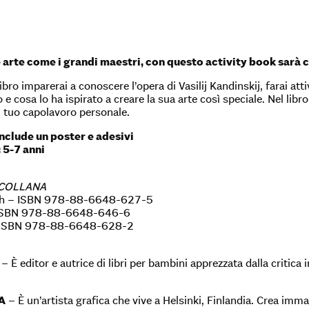
 arte come i grandi maestri, con questo activity book sarà 
ibro imparerai a conoscere l’opera di Vasilij Kandinskij, farai att
e cosa lo ha ispirato a creare la sua arte così speciale. Nel libro
l tuo capolavoro personale.
include un poster e adesivi
 5-7 anni
 COLLANA
gh – ISBN 978-88-6648-627-5
 ISBN 978-88-6648-646-6
– ISBN 978-88-6648-628-2
– È editor e autrice di libri per bambini apprezzata dalla critica 
A
– È un’artista grafica che vive a Helsinki, Finlandia. Crea immag