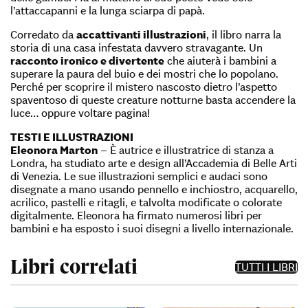
l’attaccapanni e la lunga sciarpa di papà.
Corredato da
accattivanti illustrazioni
, il libro narra la
storia di una casa infestata davvero stravagante. Un
racconto ironico e divertente
che aiuterà i bambini a
superare la paura del buio e dei mostri che lo popolano.
Perché per scoprire il mistero nascosto dietro l’aspetto
spaventoso di queste creature notturne basta accendere la
luce… oppure voltare pagina!
TESTI E ILLUSTRAZIONI
Eleonora Marton
– È autrice e illustratrice di stanza a
Londra, ha studiato arte e design all’Accademia di Belle Arti
di Venezia. Le sue illustrazioni semplici e audaci sono
disegnate a mano usando pennello e inchiostro, acquarello,
acrilico, pastelli e ritagli, e talvolta modificate o colorate
digitalmente. Eleonora ha firmato numerosi libri per
bambini e ha esposto i suoi disegni a livello internazionale.
Libri correlati
TUTTI I LIBRI