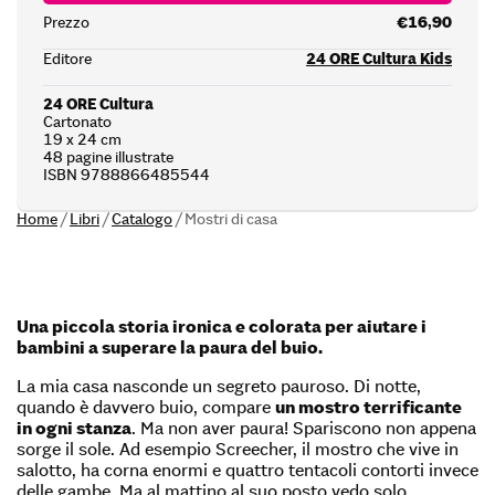
Prezzo
€16,90
Editore
24 ORE Cultura Kids
24 ORE Cultura
Cartonato
19 x 24 cm
48 pagine illustrate
ISBN 9788866485544
Home
/
Libri
/
Catalogo
/
Mostri di casa
Una piccola storia ironica e colorata per aiutare i
bambini a superare la paura del buio.
La mia casa nasconde un segreto pauroso. Di notte,
quando è davvero buio, compare
un mostro terrificante
in ogni stanza
. Ma non aver paura! Spariscono non appena
sorge il sole. Ad esempio Screecher, il mostro che vive in
salotto, ha corna enormi e quattro tentacoli contorti invece
delle gambe. Ma al mattino al suo posto vedo solo