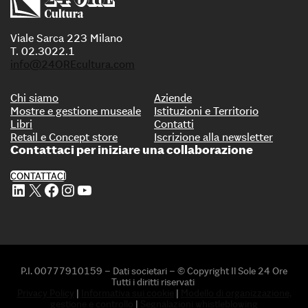
Viale Sarca 223 Milano
T. 02.3022.1
info@24OREcultura.com
Chi siamo
Aziende
Mostre e gestione museale
Istituzioni e Territorio
Libri
Contatti
Retail e Concept store
Iscrizione alla newsletter
Contattaci per iniziare una collaborazione
CONTATTACI
Profilo Linkedin di 24 ORE Cultura
Profilo X di 24 ORE Cultura
Profilo Facebook di 24 ORE Cultura
Profilo Instagram di 24 ORE Cultura
Profilo Youtube di 24 ORE Cultura
P.I. 00777910159 – Dati societari – © Copyright Il Sole 24 Ore
Tutti i diritti riservati
Privacy Policy
|
Informativa sui cookie
|
Modello di organizzazione,
gestione e controllo
|
Segnalazioni whistleblowing