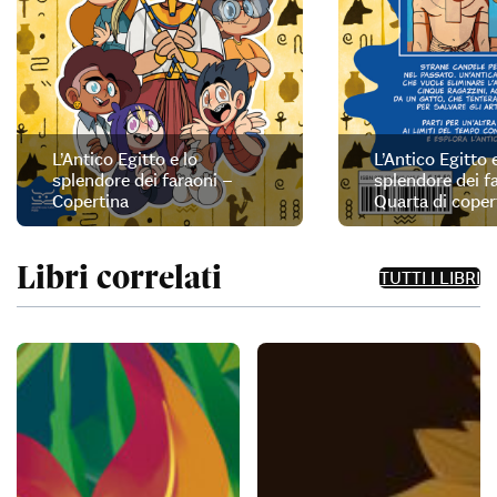
L’Antico Egitto e lo
L’Antico Egitto e
splendore dei faraoni –
splendore dei f
Copertina
Quarta di coper
Libri correlati
TUTTI I LIBRI