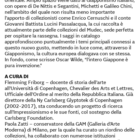
orientale. Ampio spazio viene dato al Giapponismo italiano,
con opere di De Nittis e Segantini, Michetti e Galileo Chini,
nell’ambito del quale non risulta meno importante
l’apporto di collezionisti come Enrico Cernuschi e il conte
Giovanni Battista Lucini Passalacqua, la cui raccolta è
attualmente parte delle collezioni del Mudec, sede perfetta
per ospitare la rassegna. I saggi in catalogo
approfondiscono puntualmente i temi principali connessi a
questo nuovo gusto, mettendo in luce come, attraverso il
Giapponismo, la cultura europea dialogava con se stessa.
In fondo, come scrisse Oscar Wilde, “l’intero Giappone è
pura invenzione.”
A CURA DI
Flemming Friborg – docente di storia dell’arte
all’Università di Copenhagen, Chevalier des Arts et Lettres,
Ufficiale dell’Ordine al merito della Repubblica Italiana. Già
direttore della Ny Carlsberg Glyptotek di Copenhagen
(2002-2017), sta conducendo un progetto di ricerca
sull’Impressionismo e le sue fonti, col sostegno della
Carlsberg Foundation.
Paola Zatti – conservatore della GAM (Galleria d’Arte
Moderna) di Milano, per la quale ha curato un riordino delle
collezioni, ha collaborato con numerose istituzioni