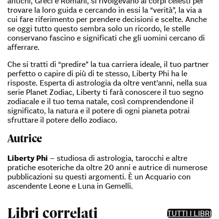
antichi, Greci e Romani, si rivolgevano ai corpi celesti per
trovare la loro guida e cercando in essi la “verità”, la via a
cui fare riferimento per prendere decisioni e scelte. Anche
se oggi tutto questo sembra solo un ricordo, le stelle
conservano fascino e significati che gli uomini cercano di
afferrare.
Che si tratti di “predire” la tua carriera ideale, il tuo partner
perfetto o capire di più di te stesso, Liberty Phi ha le
risposte. Esperta di astrologia da oltre vent’anni, nella sua
serie Planet Zodiac, Liberty ti farà conoscere il tuo segno
zodiacale e il tuo tema natale, così comprendendone il
significato, la natura e il potere di ogni pianeta potrai
sfruttare il potere dello zodiaco.
Autrice
Liberty Phi
– studiosa di astrologia, tarocchi e altre
pratiche esoteriche da oltre 20 anni e autrice di numerose
pubblicazioni su questi argomenti. È un Acquario con
ascendente Leone e Luna in Gemelli.
Libri correlati
TUTTI I LIBRI