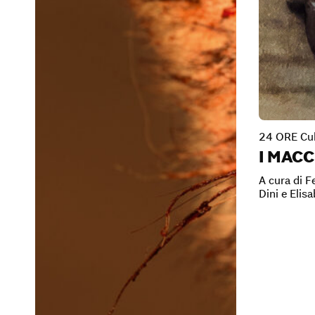
24 ORE Cul
I MACC
A cura di 
Dini e Elis