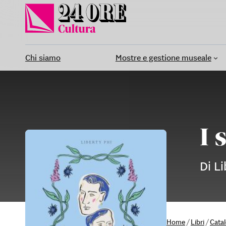
Vai
al
contenuto
Chi siamo
Mostre e gestione museale
I 
Di Li
Home
/
Libri
/
Cata