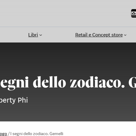
Libri
Retail e Concept store
segni dello zodiaco. 
berty Phi
logo
/
I segni dello zodiaco. Gemelli