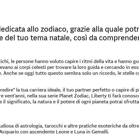
edicata allo zodiaco, grazie alla quale pot
 del tuo tema natale, così da comprenderne 
ichi, le persone hanno voluto capire i ritmi della vita e hanno gua
evano ai corpi celesti per trovare la loro guida e cercando in essi 
e. Anche se oggi tutto questo sembra solo un ricordo, le stelle c
predire” la tua carriera ideale, il tuo partner perfetto o capire di 
re vent’anni, nella sua serie Planet Zodiac, Liberty ti farà conosc
 significato, la natura e il potere di ogni pianeta potrai sfrutta
diosa di astrologia, tarocchi e altre pratiche esoteriche da olt
Acquario con ascendente Leone e Luna in Gemelli.