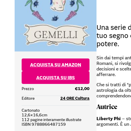
Una serie d
tuo segno e
potere.
Sin dai tempi ant
Romani, si rivolg
ACQUISTA SU AMAZON
decisioni e scelt
afferrare.
ACQUISTA SU IBS
Che si tratti di “
Prezzo
€12,00
astrologia da olt
comprendendone il
Editore
24 ORE Cultura
Autrice
Cartonato
12,6×16,6cm
Liberty Phi
– stu
112 pagine interamente illustrate
argomenti. È un 
ISBN 9788866487159