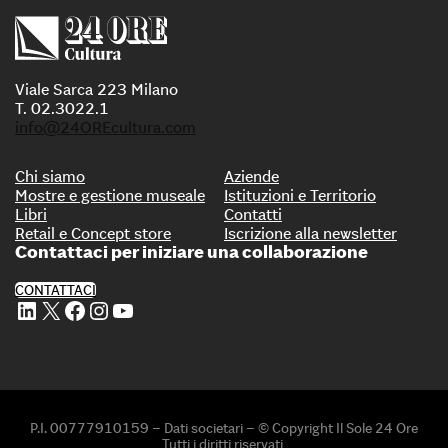
Viale Sarca 223 Milano
T. 02.3022.1
info@24OREcultura.com
Chi siamo
Aziende
Mostre e gestione museale
Istituzioni e Territorio
Libri
Contatti
Retail e Concept store
Iscrizione alla newsletter
Contattaci per iniziare una collaborazione
CONTATTACI
Profilo Linkedin di 24 ORE Cultura
Profilo X di 24 ORE Cultura
Profilo Facebook di 24 ORE Cultura
Profilo Instagram di 24 ORE Cultura
Profilo Youtube di 24 ORE Cultura
P.I. 00777910159 – Dati societari – © Copyright Il Sole 24 Ore
Tutti i diritti riservati