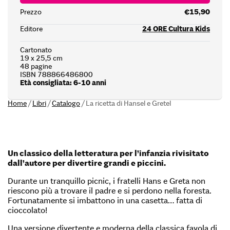
Prezzo
€15,90
Editore
24 ORE Cultura Kids
Cartonato
19 x 25,5 cm
48 pagine
ISBN 788866486800
Età consigliata: 6-10 anni
Home
/
Libri
/
Catalogo
/
La ricetta di Hansel e Gretel
Un classico della letteratura per l’infanzia rivisitato
dall’autore per divertire grandi e piccini.
Durante un tranquillo picnic, i fratelli Hans e Greta non
riescono più a trovare il padre e si perdono nella foresta.
Fortunatamente si imbattono in una casetta… fatta di
cioccolato!
Una versione divertente e moderna della classica favola di