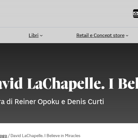
Libri
Retail e Concept store
vid LaChapelle. I Bel
ra di Reiner Opoku e Denis Curti
logo
/
David LaChapelle. I Believe in Miracles