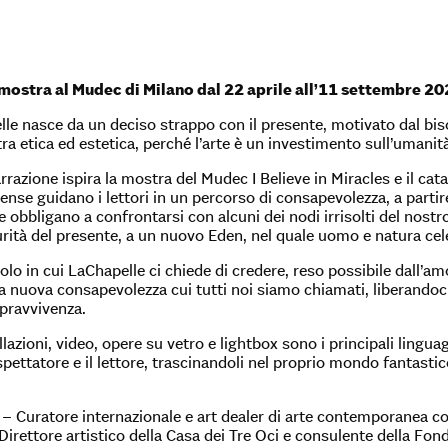
mostra al Mudec di Milano dal 22 aprile all’11 settembre 2
elle nasce da un deciso strappo con il presente, motivato dal bi
a etica ed estetica, perché l’arte è un investimento sull’umanit
azione ispira la mostra del Mudec I Believe in Miracles e il cata
tense guidano i lettori in un percorso di consapevolezza, a partir
e obbligano a confrontarsi con alcuni dei nodi irrisolti del nostro
urità del presente, a un nuovo Eden, nel quale uomo e natura ce
olo in cui LaChapelle ci chiede di credere, reso possibile dall’amo
a nuova consapevolezza cui tutti noi siamo chiamati, liberandoci
pravvivenza.
llazioni, video, opere su vetro e lightbox sono i principali linguag
spettatore e il lettore, trascinandoli nel proprio mondo fantastico.
– Curatore internazionale e art dealer di arte contemporanea co
Direttore artistico della Casa dei Tre Oci e consulente della Fon