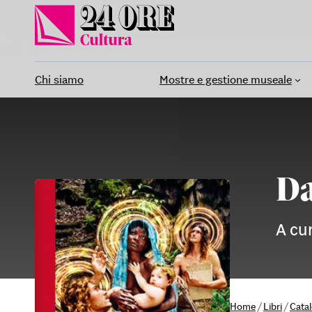
Vai
al
contenuto
Chi siamo
Mostre e gestione museale
Da
A cu
Home
/
Libri
/
Cata