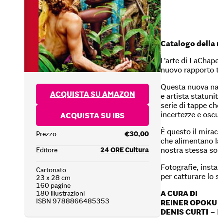
Catalogo della 
L’arte di LaChap
nuovo rapporto tr
Questa nuova narr
ACQUISTA SU AMAZON
e artista statuni
serie di tappe ch
incertezze e osc
ACQUISTA SU IBS
È questo il mirac
Prezzo
€30,00
che alimentano l
nostra stessa so
Editore
24 ORE Cultura
Fotografie, insta
Cartonato
per catturare lo 
23 x 28 cm
160 pagine
A CURA DI
180 illustrazioni
ISBN 9788866485353
REINER OPOKU
DENIS CURTI
– 