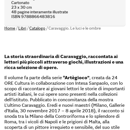
Cartonato
23 x 30 cm
48 pagine interamente illustrate
ISBN 9788866483816
Home
/
Libri
/
Catalogo
/
Caravaggio. Le luci e le ombre
La storia straordinaria di Caravaggio, raccontata ai
lettori più piccoli attraverso giochi, illustrazioni e una
ricca selezione di opere.
Il volume fa parte della serie
“Artègioco”
, creata da 24
ORE Cultura in collaborazione con Intesa Sanpaolo, con lo
scopo di raccontare ai giovani lettori le storie di importanti
artisti italiani, le cui opere sono presenti nella collezioni
dell’istituto. Pubblicato in concomitanza della mostra
L’ultimo Caravaggio. Eredi e nuovi maestri (Milano, Gallerie
d’Italia, 30 novembre 2017 – 8 aprile 2018), il racconto si
snoda tra la Milano della Controriforma e lo splendore di
Roma, tra i vicoli di Napoli e le prigioni di Malta, alla
scoperta di un pittore irrequieto e sensibile, del suo stile