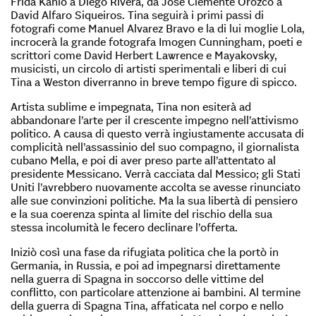
Frida Kahlo a Diego Rivera, da José Clemente Orozco a
David Alfaro Siqueiros. Tina seguirà i primi passi di
fotografi come Manuel Alvarez Bravo e la di lui moglie Lola,
incrocerà la grande fotografa Imogen Cunningham, poeti e
scrittori come David Herbert Lawrence e Mayakovsky,
musicisti, un circolo di artisti sperimentali e liberi di cui
Tina a Weston diverranno in breve tempo figure di spicco.
Artista sublime e impegnata, Tina non esiterà ad
abbandonare l’arte per il crescente impegno nell’attivismo
politico. A causa di questo verrà ingiustamente accusata di
complicità nell’assassinio del suo compagno, il giornalista
cubano Mella, e poi di aver preso parte all’attentato al
presidente Messicano. Verrà cacciata dal Messico; gli Stati
Uniti l’avrebbero nuovamente accolta se avesse rinunciato
alle sue convinzioni politiche. Ma la sua libertà di pensiero
e la sua coerenza spinta al limite del rischio della sua
stessa incolumità le fecero declinare l’offerta.
Iniziò così una fase da rifugiata politica che la portò in
Germania, in Russia, e poi ad impegnarsi direttamente
nella guerra di Spagna in soccorso delle vittime del
conflitto, con particolare attenzione ai bambini. Al termine
della guerra di Spagna Tina, affaticata nel corpo e nello