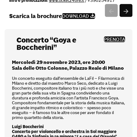
Info e prenotazioni
:
www.ticket24ore.it
/ +390254917
Scarica la brochure
DOWNLOAD
Concerto “Goya e
PRENOTA
Boccherini”
Mercoledì 29 novembre 2023, ore 20:00
Sala delle Otto Colonne, Palazzo Reale di Milano
Un concerto eseguito dall’ensemble de LaFil – Filarmonica di
Milano e diretto dal maestro Marco Seco, dedicato a Luigi
Boccherini, compositore italiano tra i più noti e che visse una
gran parte della sua vita in Spagna condividendo una
duratura e profonda amicizia con l’artista Francisco Goya.
Compositore fondamentale per la storia della musica italiana,
di grande impatto ritmico e coloristico – spesso poco
eseguito – è famoso tra le altre cose per aver fondato il
primo quartetto della storia.
Luigi Boccherini
Concerto per violoncello e orchestra in Sol maggiore
G480 e la Sinfonia in re minore
“
La casa del Diavolo
”