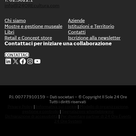
info@24OREcultura.com
Chi siamo
Aziende
Mostre e gestione museale
Istituzioni e Territorio
Libri
Contatti
Retail e Concept store
Iscrizione alla newsletter
Contattaci per iniziare una collaborazione
CONTATTACI
Profilo Linkedin di 24 ORE Cultura
Profilo X di 24 ORE Cultura
Profilo Facebook di 24 ORE Cultura
Profilo Instagram di 24 ORE Cultura
Profilo Youtube di 24 ORE Cultura
P.I. 00777910159 – Dati societari – © Copyright Il Sole 24 Ore
Tutti i diritti riservati
Privacy Policy
|
Informativa sui cookie
|
Modello di organizzazione,
gestione e controllo
|
Segnalazioni whistleblowing
Dichiarazione di accessibilità
|
Per diventare partner di 24 Ore Eventi:
24 Ore System