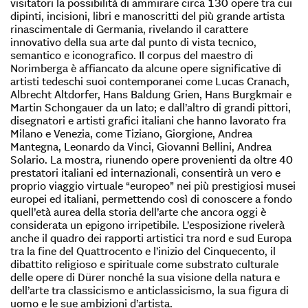
visitatori la possibilità di ammirare circa 130 opere tra cui
dipinti, incisioni, libri e manoscritti del più grande artista
rinascimentale di Germania, rivelando il carattere
innovativo della sua arte dal punto di vista tecnico,
semantico e iconografico. Il corpus del maestro di
Norimberga è affiancato da alcune opere significative di
artisti tedeschi suoi contemporanei come Lucas Cranach,
Albrecht Altdorfer, Hans Baldung Grien, Hans Burgkmair e
Martin Schongauer da un lato; e dall’altro di grandi pittori,
disegnatori e artisti grafici italiani che hanno lavorato fra
Milano e Venezia, come Tiziano, Giorgione, Andrea
Mantegna, Leonardo da Vinci, Giovanni Bellini, Andrea
Solario. La mostra, riunendo opere provenienti da oltre 40
prestatori italiani ed internazionali, consentirà un vero e
proprio viaggio virtuale “europeo” nei più prestigiosi musei
europei ed italiani, permettendo così di conoscere a fondo
quell’età aurea della storia dell’arte che ancora oggi è
considerata un epigono irripetibile. L’esposizione rivelerà
anche il quadro dei rapporti artistici tra nord e sud Europa
tra la fine del Quattrocento e l’inizio del Cinquecento, il
dibattito religioso e spirituale come substrato culturale
delle opere di Dürer nonché la sua visione della natura e
dell’arte tra classicismo e anticlassicismo, la sua figura di
uomo e le sue ambizioni d’artista.