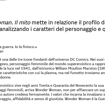
an. Il mito
mette in relazione il profilo d
 analizzando i caratteri del personaggio e q
a guerra. Io la finisco.»
an
a delle tre icone fondanti dell’universo DC Comics. Nei suoi ott
gevo, personaggio femminile del mondo supereroistico a rappres
de la luce nel 1941, dall’istrionico William Moulton Marston (1
le caratteristiche con cui la plasma, ma nel fumetto troviamo an
 donne.
roistico vive negli anni Trenta e Quaranta del Novecento la sua e
ggi femminili, arriva Wonder Woman, non per affiancare un supe
uo autore credeva fermamente. I valori che incarna la innalzano so
aggio, affidabilità e senso di giustizia. Wonder Woman è la Gue