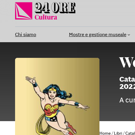
Vai
al
contenuto
Chi siamo
Mostre e gestione museale
Wo
Cata
202
A cu
Home
/
Libri
/
Cata