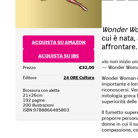
Wonder Wom
cui è nata,
ACQUISTA SU AMAZON
affrontare.
ACQUISTA SU IBS
«Io non inizio un
— Wonder Wom
Prezzo
€32,00
Editore
24 ORE Cultura
Wonder Woman è un
importante e lon
riconoscersi. Ve
Brossura con alette
21×26cm
mitologia greca 
192 pagine
superiorità delle
200 illustrazioni
ISBN 9788866485803
Il fumetto supere
proporre persona
donne in cui il s
compassione, cor