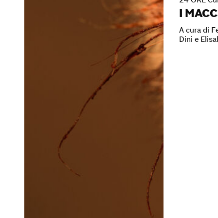
I MACC
A cura di 
Dini e Elis