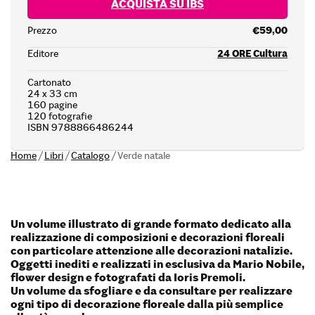
ACQUISTA SU IBS
Prezzo
€59,00
Editore
24 ORE Cultura
Cartonato
24 x 33 cm
160 pagine
120 fotografie
ISBN 9788866486244
Home
/
Libri
/
Catalogo
/
Verde natale
Un volume illustrato di grande formato dedicato alla
realizzazione di composizioni e decorazioni floreali
con particolare attenzione alle decorazioni natalizie.
Oggetti inediti e realizzati in esclusiva da Mario Nobile,
flower design e fotografati da Ioris Premoli.
Un volume da sfogliare e da consultare per realizzare
ogni tipo di decorazione floreale dalla più semplice