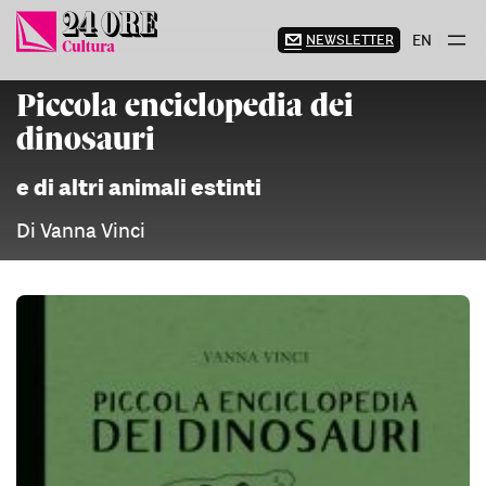
Vai
al
NEWSLETTER
EN
contenuto
Piccola enciclopedia dei
dinosauri
e di altri animali estinti
Di Vanna Vinci