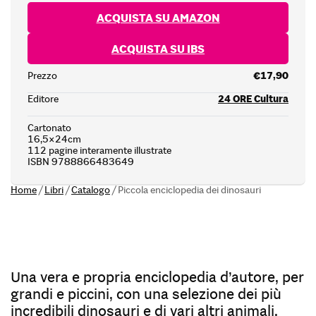
ACQUISTA SU AMAZON
ACQUISTA SU IBS
Prezzo
€17,90
Editore
24 ORE Cultura
Cartonato
16,5×24cm
112 pagine interamente illustrate
ISBN 9788866483649
Home
/
Libri
/
Catalogo
/
Piccola enciclopedia dei dinosauri
Una vera e propria enciclopedia d’autore, per
grandi e piccini, con una selezione dei più
incredibili dinosauri e di vari altri animali,