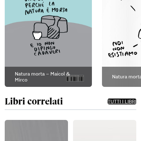
Natura morta – Maicol &
Natura morta
Mirco
Libri correlati
TUTTI I LIBRI