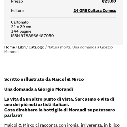
Prezzo
€23,00
Editore
24 ORE Cultura Comics
Cartonato
21 x 29 cm
144 pagine
ISBN 9788866487050
Home
/
Libri
/
Catalogo
/
Natura morta. Una domanda a Giorgio
Morandi
Scritto e illustrato da Maicol & Mirco
Una domanda a Giorgio Morandi
La vita da un altro punto di vista. Sarcasmo e vita di
uno dei più noti artisti italiani.
Cosa direbbero le bottiglie di Morandi se potessero
parlare?
Maicol & Mirko ci racconta con ironia, irriverenza, in bilico