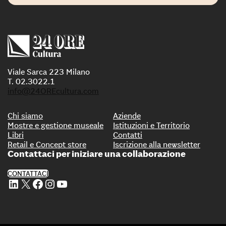
Viale Sarca 223 Milano
T. 02.3022.1
info@24OREcultura.com
Chi siamo
Aziende
Mostre e gestione museale
Istituzioni e Territorio
Libri
Contatti
Retail e Concept store
Iscrizione alla newsletter
Contattaci per iniziare una collaborazione
CONTATTACI
Profilo Linkedin di 24 ORE Cultura
Profilo X di 24 ORE Cultura
Profilo Facebook di 24 ORE Cultura
Profilo Instagram di 24 ORE Cultura
Profilo Youtube di 24 ORE Cultura