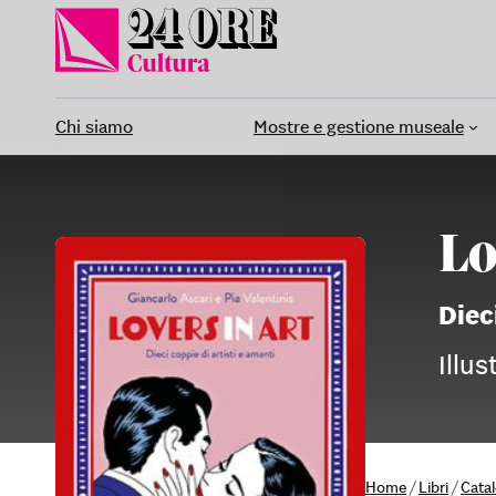
Vai
al
contenuto
Chi siamo
Mostre e gestione museale
Lo
Diec
Illus
Home
/
Libri
/
Cata