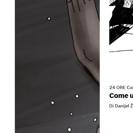
24 ORE Cul
Come u
Di Danijel Ž