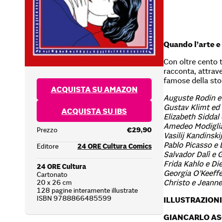
Quando l’arte e
Con oltre cento t
racconta, attrave
famose della stor
ACQUISTA SU AMAZON
Auguste Rodin e 
Gustav Klimt ed 
ACQUISTA SU IBS
Elizabeth Siddal
Amedeo Modiglia
Prezzo
€29,90
Vasilij Kandinski
Pablo Picasso e
Editore
24 ORE Cultura Comics
Salvador Dalì e 
Frida Kahlo e Di
24 ORE Cultura
Georgia O’Keeffe 
Cartonato
Christo e Jeann
20 x 26 cm
128 pagine interamente illustrate
ISBN 9788866485599
ILLUSTRAZIONI
GIANCARLO AS