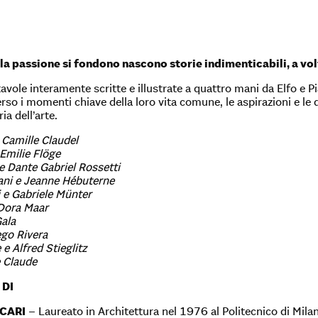
 la passione si fondono nascono storie indimenticabili, a vo
avole interamente scritte e illustrate a quattro mani da Elfo e P
rso i momenti chiave della loro vita comune, le aspirazioni e le dif
ia dell’arte.
Camille Claudel
Emilie Flöge
 e Dante Gabriel Rossetti
ni e Jeanne Hébuterne
j e Gabriele Münter
 Dora Maar
Gala
ego Rivera
e Alfred Stieglitz
e Claude
 DI
CARI
– Laureato in Architettura nel 1976 al Politecnico di Milano