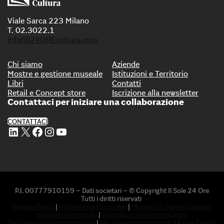
Viale Sarca 223 Milano
T. 02.3022.1
info@24OREcultura.com
Chi siamo
Aziende
Mostre e gestione museale
Istituzioni e Territorio
Libri
Contatti
Retail e Concept store
Iscrizione alla newsletter
Contattaci per iniziare una collaborazione
CONTATTACI
Profilo Linkedin di 24 ORE Cultura
Profilo X di 24 ORE Cultura
Profilo Facebook di 24 ORE Cultura
Profilo Instagram di 24 ORE Cultura
Profilo Youtube di 24 ORE Cultura
P.I. 00777910159 – Dati societari – © Copyright Il Sole 24 Ore
Tutti i diritti riservati
Privacy Policy
|
Informativa sui cookie
|
Modello di organizzazione,
gestione e controllo
|
Segnalazioni whistleblowing
Dichiarazione di accessibilità
|
Per diventare partner di 24 Ore Eventi: