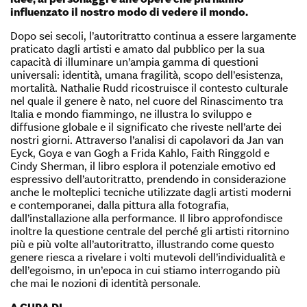
influenzato il nostro modo di vedere il mondo.
Dopo sei secoli, l’autoritratto continua a essere largamente
praticato dagli artisti e amato dal pubblico per la sua
capacità di illuminare un’ampia gamma di questioni
universali: identità, umana fragilità, scopo dell’esistenza,
mortalità. Nathalie Rudd ricostruisce il contesto culturale
nel quale il genere è nato, nel cuore del Rinascimento tra
Italia e mondo fiammingo, ne illustra lo sviluppo e
diffusione globale e il significato che riveste nell’arte dei
nostri giorni. Attraverso l’analisi di capolavori da Jan van
Eyck, Goya e van Gogh a Frida Kahlo, Faith Ringgold e
Cindy Sherman, il libro esplora il potenziale emotivo ed
espressivo dell’autoritratto, prendendo in considerazione
anche le molteplici tecniche utilizzate dagli artisti moderni
e contemporanei, dalla pittura alla fotografia,
dall’installazione alla performance. Il libro approfondisce
inoltre la questione centrale del perché gli artisti ritornino
più e più volte all’autoritratto, illustrando come questo
genere riesca a rivelare i volti mutevoli dell’individualità e
dell’egoismo, in un’epoca in cui stiamo interrogando più
che mai le nozioni di identità personale.
A CURA DI