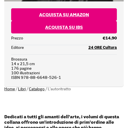
ACQUISTA SU AMAZON
ACQUISTA SU IBS
Prezzo
€14,90
Editore
24 ORE Cultura
Brossura
14 x 21,5 cm
176 pagine
100 illustrazioni
ISBN 978-88-6648-526-1
Home
/
Libri
/
Catalogo
/
L’autoritratto
Dedicati a tutti gli amanti dell’arte, i volumi di questa
collana offrono un’introduzione di prim’ordine alle
idee, ai personaggi e alle opere che più hanno