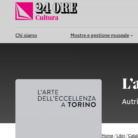
Vai
al
contenuto
Chi siamo
Mostre e gestione museale
L’
Autr
Home
/
Libri
/
Cata