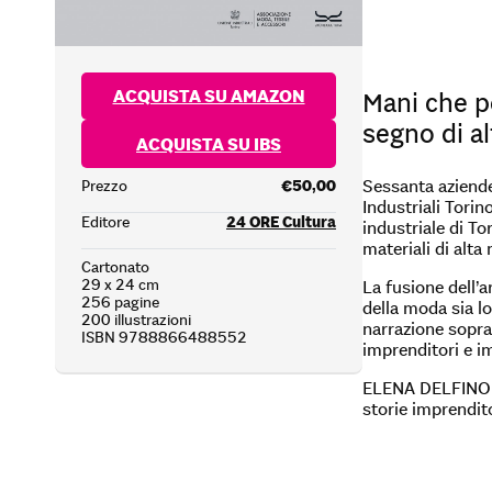
ACQUISTA SU AMAZON
Mani che pe
segno di al
ACQUISTA SU IBS
Sessanta aziende
Prezzo
€50,00
Industriali Torin
Editore
24 ORE Cultura
industriale di To
materiali di alt
Cartonato
29 x 24 cm
La fusione dell’
256 pagine
della moda sia lo
200 illustrazioni
narrazione sopra
ISBN 9788866488552
imprenditori e i
ELENA DELFINO – 
storie imprendito