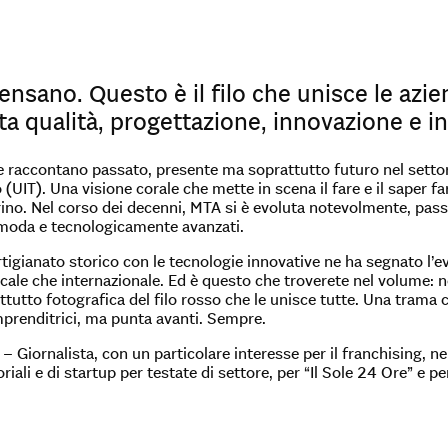
nsano. Questo è il filo che unisce le azie
ta qualità, progettazione, innovazione e i
 raccontano passato, presente ma soprattutto futuro nel settor
o (UIT). Una visione corale che mette in scena il fare e il saper 
rino. Nel corso dei decenni, MTA si è evoluta notevolmente, passa
a moda e tecnologicamente avanzati.
artigianato storico con le tecnologie innovative ne ha segnato l’
cale che internazionale. Ed è questo che troverete nel volume: no
ttutto fotografica del filo rosso che le unisce tutte. Una trama
mprenditrici, ma punta avanti. Sempre.
Giornalista, con un particolare interesse per il franchising, nel
riali e di startup per testate di settore, per “Il Sole 24 Ore” e pe