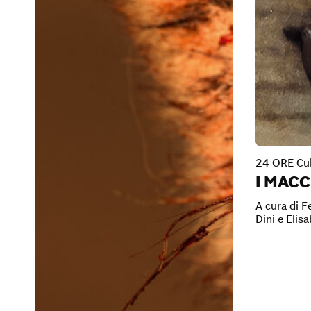
24 ORE Cul
I MACC
A cura di 
Dini e Elis