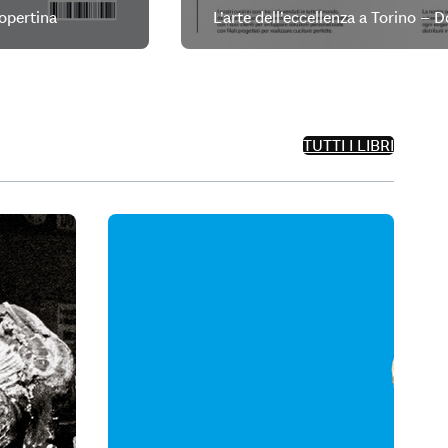
copertina
L’arte dell’eccellenza a Torino – 
TUTTI I LIBRI