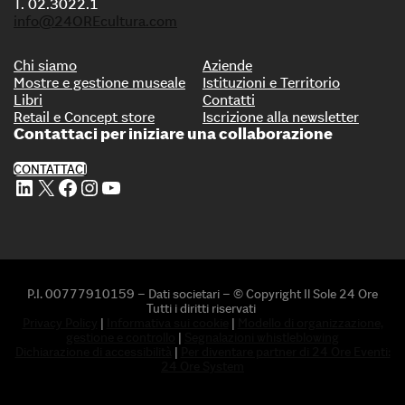
T. 02.3022.1
info@24OREcultura.com
Chi siamo
Aziende
Mostre e gestione museale
Istituzioni e Territorio
Libri
Contatti
Retail e Concept store
Iscrizione alla newsletter
Contattaci per iniziare una collaborazione
CONTATTACI
Profilo Linkedin di 24 ORE Cultura
Profilo X di 24 ORE Cultura
Profilo Facebook di 24 ORE Cultura
Profilo Instagram di 24 ORE Cultura
Profilo Youtube di 24 ORE Cultura
P.I. 00777910159 – Dati societari – © Copyright Il Sole 24 Ore
Tutti i diritti riservati
Privacy Policy
|
Informativa sui cookie
|
Modello di organizzazione,
gestione e controllo
|
Segnalazioni whistleblowing
Dichiarazione di accessibilità
|
Per diventare partner di 24 Ore Eventi:
24 Ore System