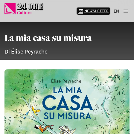
Vai
al
NEWSLETTER
EN
contenuto
La mia casa su misura
Di Élise Peyrache