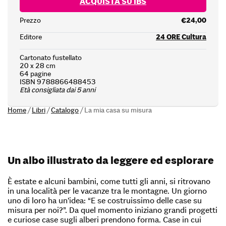
ACQUISTA SU IBS
Prezzo
€24,00
Editore
24 ORE Cultura
Cartonato fustellato
20 x 28 cm
64 pagine
ISBN 9788866488453
Età consigliata dai 5 anni
Home
/
Libri
/
Catalogo
/
La mia casa su misura
Un albo illustrato da leggere ed esplorare
È estate e alcuni bambini, come tutti gli anni, si ritrovano
in una località per le vacanze tra le montagne. Un giorno
uno di loro ha un’idea: “E se costruissimo delle case su
misura per noi?”. Da quel momento iniziano grandi progetti
e curiose case sugli alberi prendono forma. Case in cui