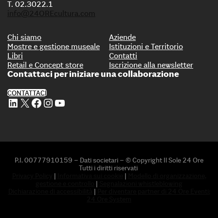
T. 02.3022.1
info@24OREcultura.com
Chi siamo
Aziende
Mostre e gestione museale
Istituzioni e Territorio
Libri
Contatti
Retail e Concept store
Iscrizione alla newsletter
Contattaci per iniziare una collaborazione
CONTATTACI
Profilo Linkedin di 24 ORE Cultura
Profilo X di 24 ORE Cultura
Profilo Facebook di 24 ORE Cultura
Profilo Instagram di 24 ORE Cultura
Profilo Youtube di 24 ORE Cultura
P.I. 00777910159 – Dati societari – © Copyright Il Sole 24 Ore
Tutti i diritti riservati
Privacy Policy
|
Informativa sui cookie
|
Modello di organizzazione,
gestione e controllo
|
Segnalazioni whistleblowing
Dichiarazione di accessibilità
|
Per diventare partner di 24 Ore Eventi:
24 Ore System