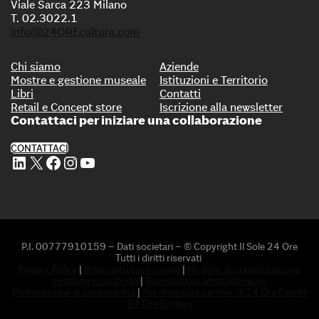
Viale Sarca 223 Milano
T. 02.3022.1
info@24OREcultura.com
Chi siamo
Aziende
Mostre e gestione museale
Istituzioni e Territorio
Libri
Contatti
Retail e Concept store
Iscrizione alla newsletter
Contattaci per iniziare una collaborazione
CONTATTACI
Profilo Linkedin di 24 ORE Cultura
Profilo X di 24 ORE Cultura
Profilo Facebook di 24 ORE Cultura
Profilo Instagram di 24 ORE Cultura
Profilo Youtube di 24 ORE Cultura
P.I. 00777910159 – Dati societari – © Copyright Il Sole 24 Ore
Tutti i diritti riservati
Privacy Policy
|
Informativa sui cookie
|
Modello di organizzazione,
gestione e controllo
|
Segnalazioni whistleblowing
Dichiarazione di accessibilità
|
Per diventare partner di 24 Ore Eventi:
24 Ore System