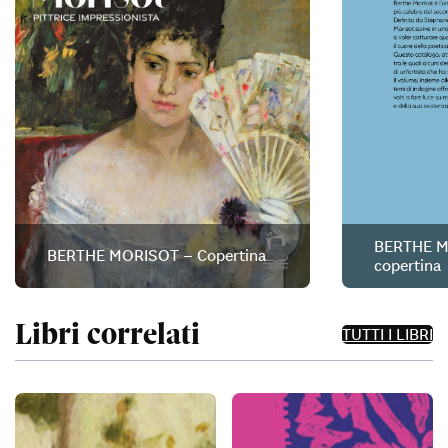
BERTHE M
BERTHE MORISOT – Copertina
copertina
Libri correlati
TUTTI I LIBRI