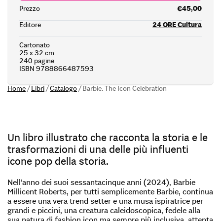
Prezzo
€45,00
Editore
24 ORE Cultura
Cartonato
25 x 32 cm
240 pagine
ISBN 9788866487593
Home
/
Libri
/
Catalogo
/
Barbie. The Icon Celebration
Un libro illustrato che racconta la storia e le
trasformazioni di una delle più influenti
icone pop della storia.
Nell’anno dei suoi sessantacinque anni (2024), Barbie
Millicent Roberts, per tutti semplicemente Barbie, continua
a essere una vera trend setter e una musa ispiratrice per
grandi e piccini, una creatura caleidoscopica, fedele alla
sua natura di fashion icon ma sempre più inclusiva, attenta