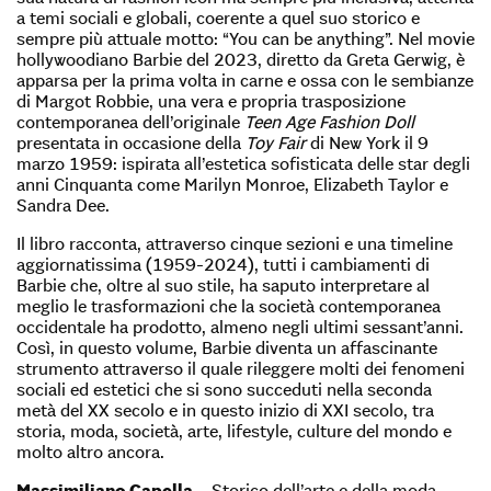
a temi sociali e globali, coerente a quel suo storico e
sempre più attuale motto: “You can be anything”. Nel movie
hollywoodiano Barbie del 2023, diretto da Greta Gerwig, è
apparsa per la prima volta in carne e ossa con le sembianze
di Margot Robbie, una vera e propria trasposizione
contemporanea dell’originale
Teen Age Fashion Doll
presentata in occasione della
Toy Fair
di New York il 9
marzo 1959: ispirata all’estetica sofisticata delle star degli
anni Cinquanta come Marilyn Monroe, Elizabeth Taylor e
Sandra Dee.
Il libro racconta, attraverso cinque sezioni e una timeline
aggiornatissima (1959-2024), tutti i cambiamenti di
Barbie che, oltre al suo stile, ha saputo interpretare al
meglio le trasformazioni che la società contemporanea
occidentale ha prodotto, almeno negli ultimi sessant’anni.
Così, in questo volume, Barbie diventa un affascinante
strumento attraverso il quale rileggere molti dei fenomeni
sociali ed estetici che si sono succeduti nella seconda
metà del XX secolo e in questo inizio di XXI secolo, tra
storia, moda, società, arte, lifestyle, culture del mondo e
molto altro ancora.
Massimiliano Capella
– Storico dell’arte e della moda,