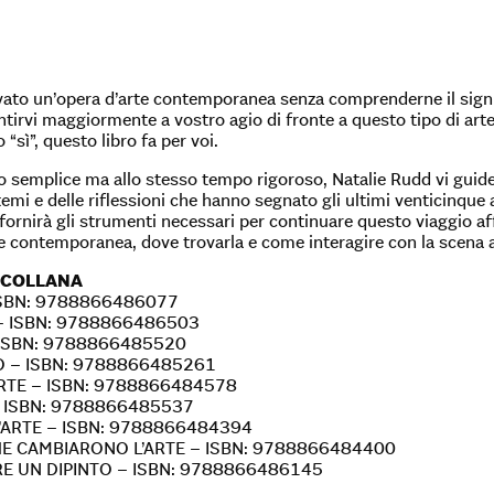
ato un’opera d’arte contemporanea senza comprenderne il sign
ntirvi maggiormente a vostro agio di fronte a questo tipo di art
 “sì”, questo libro fa per voi.
 semplice ma allo stesso tempo rigoroso, Natalie Rudd vi guide
i temi e delle riflessioni che hanno segnato gli ultimi venticinque
i fornirà gli strumenti necessari per continuare questo viaggio 
te contemporanea, dove trovarla e come interagire con la scena a
 COLLANA
ISBN: 9788866486077
 ISBN: 9788866486503
ISBN: 9788866485520
O – ISBN: 9788866485261
ARTE – ISBN: 9788866484578
– ISBN: 9788866485537
’ARTE – ISBN: 9788866484394
E CAMBIARONO L’ARTE – ISBN: 9788866484400
 UN DIPINTO – ISBN: 9788866486145