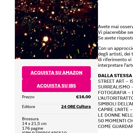
Avete mai osserv
Vi piacerebbe se
Se avete risposto
Con un approccio
degli artisti, de
di riferimento v
interpretare l’ar
ACQUISTA SU AMAZON
DALLA STESSA
STREET ART – 
ACQUISTA SU IBS
SURREALISMO –
FOTOGRAFIA – 
Prezzo
€16,00
L’AUTORITRATT
SIMBOLI DELL’
Editore
24 ORE Cultura
CAPIRE L’ARTE 
LE DONNE NELL
Brossura
50 MOMENTI CH
14 x 21,5 cm
COME GUARDARE
176 pagine