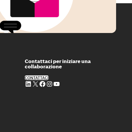
Contattaci per iniziare una
collaborazione
CONTATTACI
Profilo Linkedin di 24 ORE Cultura
Profilo X di 24 ORE Cultura
Profilo Facebook di 24 ORE Cultura
Profilo Instagram di 24 ORE Cultura
Profilo Youtube di 24 ORE Cultura