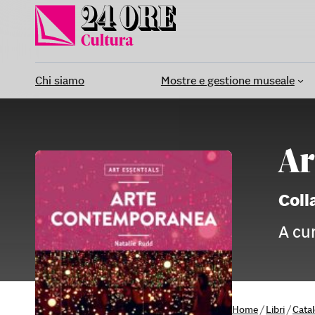
Vai
al
contenuto
Chi siamo
Mostre e gestione museale
Ar
Coll
A cu
Home
/
Libri
/
Cata