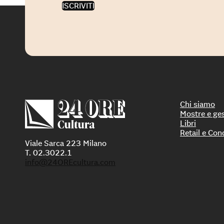
ISCRIVITI
Chi siamo
Mostre e ge
Libri
Retail e Con
Viale Sarca 223 Milano
T. 02.3022.1
info@24OREcultura.com