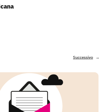
ricana
Successivo
→