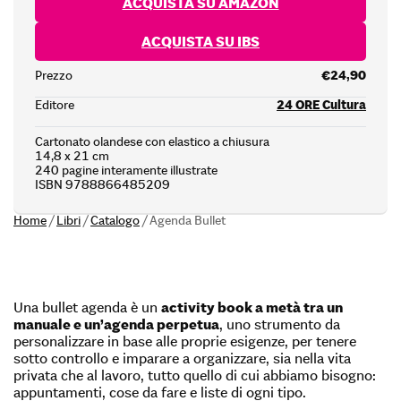
ACQUISTA SU AMAZON
ACQUISTA SU IBS
Prezzo
€24,90
Editore
24 ORE Cultura
Cartonato olandese con elastico a chiusura
14,8 x 21 cm
240 pagine interamente illustrate
ISBN 9788866485209
Home
/
Libri
/
Catalogo
/
Agenda Bullet
Una bullet agenda è un
activity book a metà tra un
manuale e un’agenda perpetua
, uno strumento da
personalizzare in base alle proprie esigenze, per tenere
sotto controllo e imparare a organizzare, sia nella vita
privata che al lavoro, tutto quello di cui abbiamo bisogno:
appuntamenti, cose da fare e liste di ogni tipo.