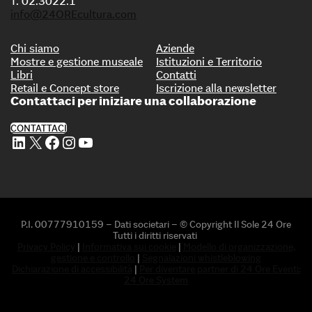
T. 02.3022.1
info@24OREcultura.com
Chi siamo
Aziende
Mostre e gestione museale
Istituzioni e Territorio
Libri
Contatti
Retail e Concept store
Iscrizione alla newsletter
Contattaci per iniziare una collaborazione
CONTATTACI
Profilo Linkedin di 24 ORE Cultura
Profilo X di 24 ORE Cultura
Profilo Facebook di 24 ORE Cultura
Profilo Instagram di 24 ORE Cultura
Profilo Youtube di 24 ORE Cultura
P.I. 00777910159 – Dati societari – © Copyright Il Sole 24 Ore
Tutti i diritti riservati
Privacy Policy
|
Informativa sui cookie
|
Modello di organizzazione,
gestione e controllo
|
Segnalazioni whistleblowing
Dichiarazione di accessibilità
|
Per diventare partner di 24 Ore Eventi:
24 Ore System