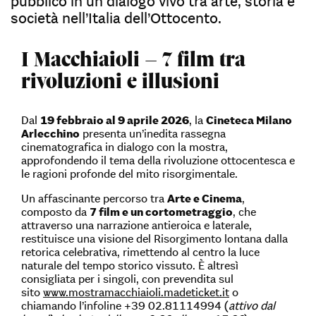
pubblico in un dialogo vivo tra arte, storia e
società nell’Italia dell’Ottocento.
I Macchiaioli – 7 film tra
rivoluzioni e illusioni
Dal
19 febbraio al 9 aprile 2026
, la
Cineteca Milano
Arlecchino
presenta un’inedita rassegna
cinematografica in dialogo con la mostra,
approfondendo il tema della rivoluzione ottocentesca e
le ragioni profonde del mito risorgimentale.
Un affascinante percorso tra
Arte e Cinema
,
composto da
7 film e un cortometraggio
, che
attraverso una narrazione antieroica e laterale,
restituisce una visione del Risorgimento lontana dalla
retorica celebrativa, rimettendo al centro la luce
naturale del tempo storico vissuto. È altresì
consigliata per i singoli, con prevendita sul
sito
www.mostramacchiaioli.madeticket.it
o
chiamando l’infoline +39 02.81114994 (
attivo dal