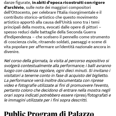
danze figurate,
in abiti d’epoca ricostruiti con rigore
d’archivio
, sulle note dei maggiori compositori
dell’Ottocento, per celebrare l’Italia risorgimentale e il
contributo storico-artistico che questo movimento
artistico apportò alla causa dell’Unità sono tra i temi
principali della mostra, evocati dalle opere di pittori –
spesso reduci dalle battaglie della Seconda Guerra
d’Indipendenza – che scelsero il pennello come strumento
di coscienza civile, ritraendo soldati, paesaggi e scene di
vita popolare per affermare un’identità nazionale ancora in
divenire.
Nel corso della giornata, la visita al percorso espositivo si
svolgerà contestualmente alla performance; i balli avranno
luogo con cadenza regolare, ogni dieci minuti. Si invitano i
visitatori a tenerne conto in fase di acquisto del biglietto.
La performance verrà inoltre documentata con riprese
video e fotografie utilizzate ai fini di promuovere l’evento,
pertanto coloro che decidono di entrare nella mostra negli
orari sopra indicati potrebbero essere ripresi/fotografati e
le immagini utilizzate per i fini sopra descritti.
Public Program di Palazzo