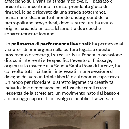
affacciano su un’antica strada medievale. Il passato e il
presente si incontrano in un sorprendente gioco di
rimandi: le sale ricavate da una strada sotterranea
richiamano idealmente il mondo underground delle
metropolitane newyorkesi, dove la street art ha avuto
origine, creando un parallelismo tra due epoche
apparentemente lontane.
Un
palinsesto
di
performance live
e
talk
ha permesso ai
visitatori di immergersi nella cultura legata a questo
movimento e vedere gli street artist all’opera in occasione
di alcuni interventi site specific. L’evento di finissage,
organizzato insieme alla Scuola Santa Rosa di Firenze, ha
coinvolto tutti i cittadini interessati in una sessione di
disegno dal vero in totale libertà e autonomia espressiva.
Un modo per ricordare lo stretto legame tra creatività
individuale e dimensione collettiva che caratterizza
l’essenza della street art, un movimento nato dal basso e
ancora oggi capace di coinvolgere pubblici trasversali.