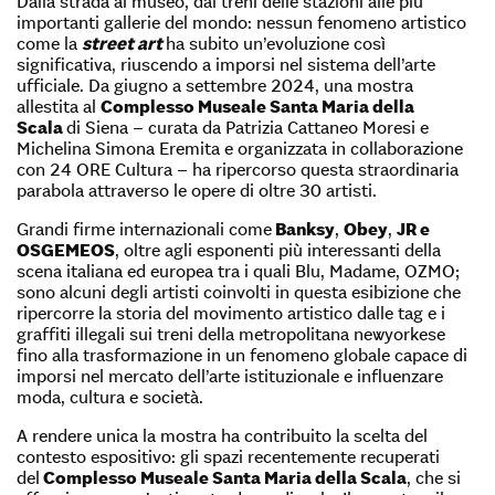
Dalla strada al museo, dai treni delle stazioni alle più
importanti gallerie del mondo: nessun fenomeno artistico
come la
street art
ha subito un’evoluzione così
significativa, riuscendo a imporsi nel sistema dell’arte
ufficiale. Da giugno a settembre 2024, una mostra
allestita al
Complesso Museale Santa Maria della
Scala
di Siena – curata da Patrizia Cattaneo Moresi e
Michelina Simona Eremita e organizzata in collaborazione
con 24 ORE Cultura – ha ripercorso questa straordinaria
parabola attraverso le opere di oltre 30 artisti.
Grandi firme internazionali come
Banksy
,
Obey
,
JR e
OSGEMEOS
, oltre agli esponenti più interessanti della
scena italiana ed europea tra i quali Blu, Madame, OZMO;
sono alcuni degli artisti coinvolti in questa esibizione che
ripercorre la storia del movimento artistico dalle tag e i
graffiti illegali sui treni della metropolitana newyorkese
fino alla trasformazione in un fenomeno globale capace di
imporsi nel mercato dell’arte istituzionale e influenzare
moda, cultura e società.
A rendere unica la mostra ha contribuito la scelta del
contesto espositivo: gli spazi recentemente recuperati
del
Complesso Museale Santa Maria della Scala
, che si