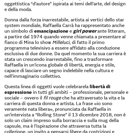
oggettistica “d’autore” ispirata ai temi dell’arte, del design
e della moda.
Donna dalla forza inarrestabile, artista ai vertici dello star
system mondiale, Raffaella Carrà ha rappresentato anche
un simbolo di
emancipazione
e
girl power
ante litteram,
a partire dal 1974 quando venne chiamata a presentare al
fianco di Mina lo show
Milleluci
, di fatto il primo
programma televisivo a essere affidato alla conduzione
esclusiva di due donne. Da quel momento la sua carriera è
stata un crescendo inarrestabile, fino a trasformare
Raffaella in un’icona globale di libertà, energia e stile,
capace di lasciare un segno indelebile nella cultura e
nell’immaginario collettivo.
Questa linea di oggetti vuole celebrarela
libertà di
espressione
in tutti gli ambiti – professionale, personale e
sociale – ovvero il
fil rouge
che ha attraversato la vita e la
carriera di questa donna e artista. La frase «io sono
veramente nata libera», pronunciata da Raffaella in
un’intervista a “Rolling Stone” il 13 dicembre 2018, non è
solo un claim impreso sulla borraccia e sulla mug della
capsule, ma è l’ispirazione che attraversa tutta la
collezione, un invito a pensarsi libere da costrizioni e