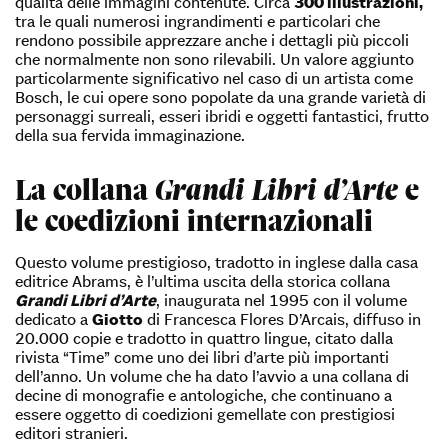
qualità delle immagini contenute. Circa
300 illustrazioni,
tra le quali numerosi ingrandimenti e particolari che
rendono possibile apprezzare anche i dettagli più piccoli
che normalmente non sono rilevabili. Un valore aggiunto
particolarmente significativo nel caso di un artista come
Bosch, le cui opere sono popolate da una grande varietà di
personaggi surreali, esseri ibridi e oggetti fantastici, frutto
della sua fervida immaginazione.
La collana
Grandi Libri d’Arte
e
le coedizioni internazionali
Questo volume prestigioso, tradotto in inglese dalla casa
editrice Abrams, è l’ultima uscita della storica collana
Grandi Libri d’Arte
, inaugurata nel 1995 con il volume
dedicato a
Giotto
di Francesca Flores D’Arcais, diffuso in
20.000 copie e tradotto in quattro lingue, citato dalla
rivista “Time” come uno dei libri d’arte più importanti
dell’anno. Un volume che ha dato l’avvio a una collana di
decine di monografie e antologiche, che continuano a
essere oggetto di coedizioni gemellate con prestigiosi
editori stranieri.