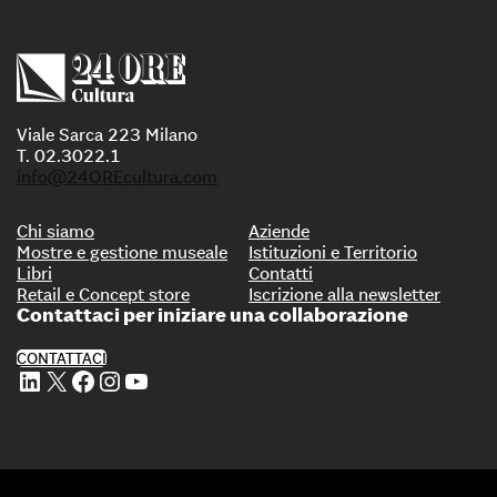
Viale Sarca 223 Milano
T. 02.3022.1
info@24OREcultura.com
Chi siamo
Aziende
Mostre e gestione museale
Istituzioni e Territorio
Libri
Contatti
Retail e Concept store
Iscrizione alla newsletter
Contattaci per iniziare una collaborazione
CONTATTACI
Profilo Linkedin di 24 ORE Cultura
Profilo X di 24 ORE Cultura
Profilo Facebook di 24 ORE Cultura
Profilo Instagram di 24 ORE Cultura
Profilo Youtube di 24 ORE Cultura