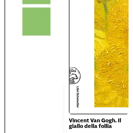
Vincent Van Gogh. Il
giallo della follia