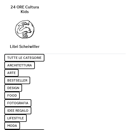
24 ORE Cultura
Kids
Libri Scheiwiller
Tutte le categorie
TUTTE LE CATEGORIE
ARCHITETTURA
ARTE
BESTSELLER
DESIGN
FOOD
FOTOGRAFIA
IDEE REGALO
LIFESTYLE
MODA