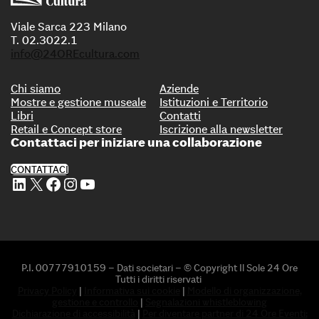
Viale Sarca 223 Milano
T. 02.3022.1
info@24OREcultura.com
Chi siamo
Aziende
Mostre e gestione museale
Istituzioni e Territorio
Libri
Contatti
Retail e Concept store
Iscrizione alla newsletter
Contattaci per iniziare una collaborazione
CONTATTACI
Profilo Linkedin di 24 ORE Cultura
Profilo X di 24 ORE Cultura
Profilo Facebook di 24 ORE Cultura
Profilo Instagram di 24 ORE Cultura
Profilo Youtube di 24 ORE Cultura
P.I. 00777910159 – Dati societari – © Copyright Il Sole 24 Ore
Tutti i diritti riservati
Privacy Policy
|
Informativa sui cookie
|
Modello di organizzazione,
gestione e controllo
|
Segnalazioni whistleblowing
Dichiarazione di accessibilità
|
Per diventare partner di 24 Ore Eventi: