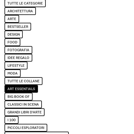
TUTTE LE CATEGORIE
ARCHITETTURA
ARTE
BESTSELLER
DESIGN
FOOD
FOTOGRAFIA
IDEE REGALO
LIFESTYLE
MODA
Tutte le collane
TUTTE LE COLLANE
ART ESSENTIALS
BIG BOOK OF
CLASSICI IN SCENA
GRANDI LIBRI D’ARTE
I 100
PICCOLI ESPLORATORI